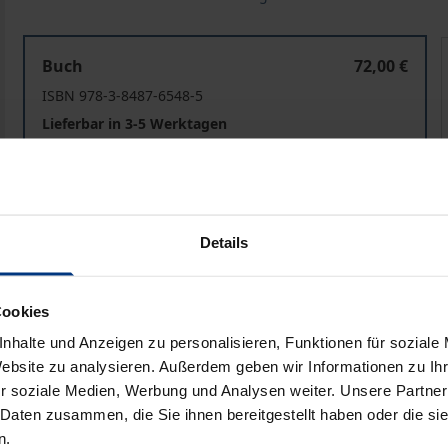
Die Zweckbestimmung von Medizinprodukten und ihre A
Buch
72,00 €
ISBN 978-3-8487-6548-5
Lieferbar in 3-5 Werktagen
Preisangaben inkl. MwSt. Abhängig von der Lieferadresse kann
Details
In den Warenkorb
Zur Wunschliste hinzufü
Hinweise zu Versandkosten
Cookies
nhalte und Anzeigen zu personalisieren, Funktionen für soziale
Website zu analysieren. Außerdem geben wir Informationen zu I
he Angaben
Rezensionen
Zusa
r soziale Medien, Werbung und Analysen weiter. Unsere Partner
 Daten zusammen, die Sie ihnen bereitgestellt haben oder die s
n.