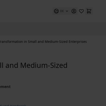
DE
 Transformation in Small and Medium-Sized Enterprises
all and Medium-Sized
vement
and und Handwerk