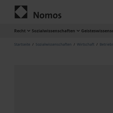
Zum Inhalt springen
Recht
Sozialwissenschaften
Geisteswissens
Startseite
/
Sozialwissenschaften
/
Wirtschaft
/
Betrieb