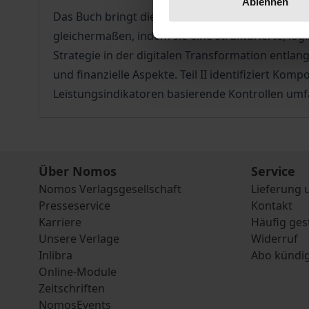
Ablehnen
Das Buch bringt die digitale Transformation in 
gleichermaßen, indem sie eine strukturierte, logi
Strategie in der digitalen Transformation entla
und finanzielle Aspekte. Teil II identifiziert Ko
Leistungsindikatoren basierende Kontrollen umfa
Über Nomos
Service
Nomos Verlagsgesellschaft
Lieferung 
Presseservice
Kontakt
Karriere
Häufig ges
Unsere Verlage
Widerruf
Inlibra
Abo kündi
Online-Module
Zeitschriften
NomosEvents