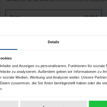
Digital Transformation in Small and Medium-Sized Ente
Buch
59,00 €
ISBN 978-3-8487-7809-6
Lieferbar
Details
Preisangaben inkl. MwSt. Abhängig von der Lieferadresse kann
Cookies
In den Warenkorb
Zur Wunschliste hinzufü
nhalte und Anzeigen zu personalisieren, Funktionen für soziale
Hinweise zu Versandkosten
Website zu analysieren. Außerdem geben wir Informationen zu I
r soziale Medien, Werbung und Analysen weiter. Unsere Partner
 Daten zusammen, die Sie ihnen bereitgestellt haben oder die s
n.
liografische Angaben
Zusatzmaterial