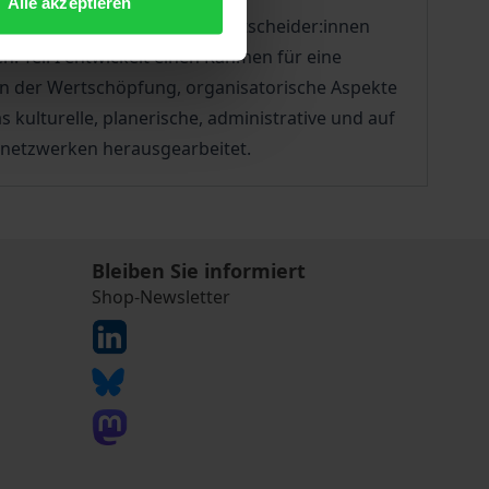
Alle akzeptieren
Unternehmer und politische Entscheider:innen
n. Teil I entwickelt einen Rahmen für eine
 in der Wertschöpfung, organisatorische Aspekte
s kulturelle, planerische, administrative und auf
nsnetzwerken herausgearbeitet.
Bleiben Sie informiert
Shop-Newsletter