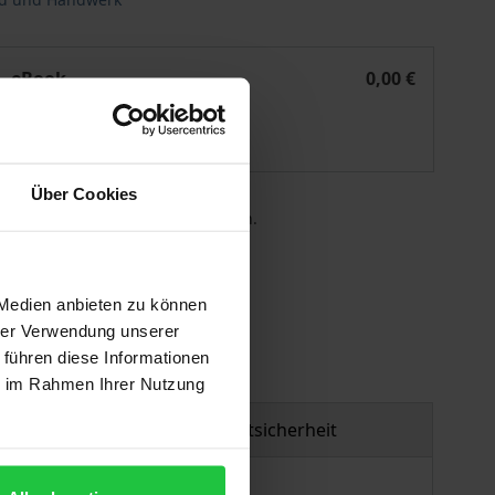
rprises
Digital Transformation in Small and Medium-Sized Enterpris
eBook
0,00 €
ISBN 978-3-7489-2213-1
Lieferbar
Über Cookies
 die MwSt. an der Kasse variieren.
gen
 Medien anbieten zu können
hrer Verwendung unserer
 führen diese Informationen
ie im Rahmen Ihrer Nutzung
Produktsicherheit