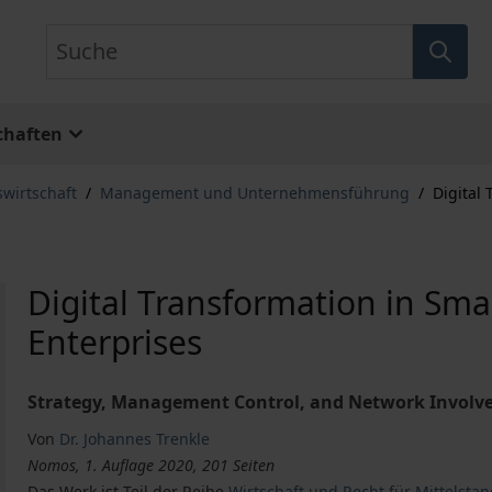
Suche
chaften
swirtschaft
/
Management und Unternehmensführung
/
Digital
Digital Transformation in Sm
Enterprises
Strategy, Management Control, and Network Invol
Von
Dr. Johannes Trenkle
Nomos, 1. Auflage 2020, 201 Seiten
Das Werk ist Teil der Reihe
Wirtschaft und Recht für Mittelst