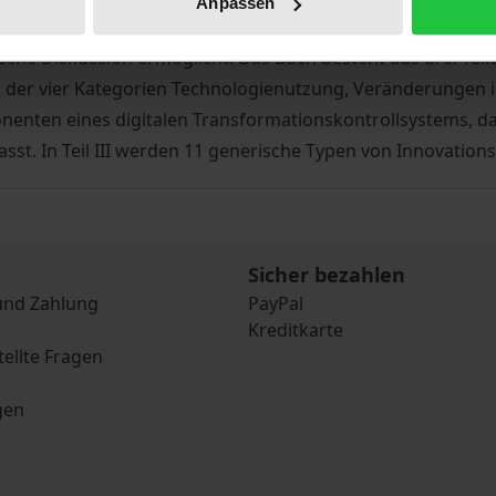
Anpassen
KMU auf den Punkt. Sie unterstützt Wissenschaftler:innen, 
sche Diskussion ermöglicht. Das Buch besteht aus drei Teile
ng der vier Kategorien Technologienutzung, Veränderungen
mponenten eines digitalen Transformationskontrollsystems, da
sst. In Teil III werden 11 generische Typen von Innovatio
Sicher bezahlen
und Zahlung
PayPal
Kreditkarte
tellte Fragen
gen