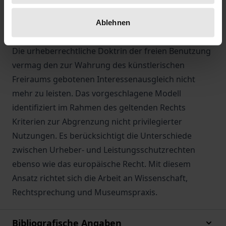
und Prozesshaftigkeit führen zu Fragen nach
Werkbegriff, Schöpfungshöhe und Urheberschaft.
Ablehnen
Die urheberrechtliche Doktrin der freien Benutzung
vermag den zur Wahrung des künstlerischen
Freiraums gebotenen Interessenausgleich nicht
mehr zu leisten. Das vorgeschlagene Modell
identifiziert im Rahmen des geltenden Rechts
Kriterien zur Abgrenzung nicht privilegierter
Nutzungen. Es berücksichtigt die Unterschiede
zwischen Urheber- und Leistungsschutzrechten
ebenso wie das europäische Recht. Mit diesem
Ansatz richtet sich die Arbeit an Wissenschaft,
Rechtsprechung und Museumspraxis.
Bibliografische Angaben