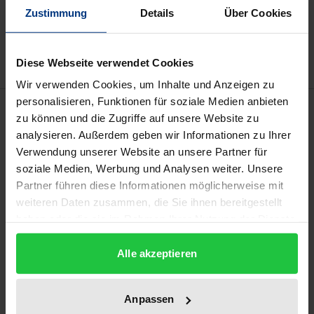
Zustimmung
Details
Über Cookies
Zur Wunschliste hinzufügen
Hinweise zu Versandkosten
Diese Webseite verwendet Cookies
Wir verwenden Cookies, um Inhalte und Anzeigen zu
personalisieren, Funktionen für soziale Medien anbieten
Beschreibung
zu können und die Zugriffe auf unsere Website zu
analysieren. Außerdem geben wir Informationen zu Ihrer
Digitale und vernetzte Technologien haben die
Verwendung unserer Website an unsere Partner für
Produktionsbedingungen in der Kunst grundlegend
soziale Medien, Werbung und Analysen weiter. Unsere
Partner führen diese Informationen möglicherweise mit
verändert. Auf der Grundlage binär codierter
weiteren Daten zusammen, die Sie ihnen bereitgestellt
Information lassen sich Inhalte aller Medien und
haben oder die sie im Rahmen Ihrer Nutzung der Dienste
Gattungen ohne Medienbruch kombinieren. Wie
gesammelt haben.
schon vorangegangene Kunstformen
Alle akzeptieren
experimentiert auch die zeitgenössische digitale
Kunst mit adaptiven Techniken und Bezugnahmen
Anpassen
auf fremde Inhalte. Multimedialität, Interaktivität