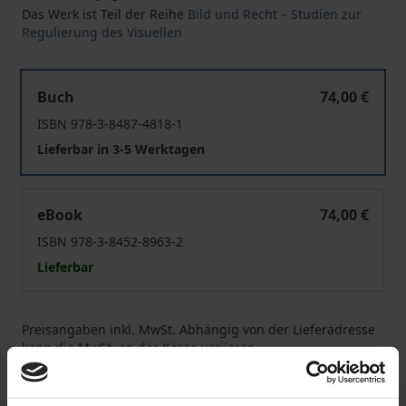
Das Werk ist Teil der Reihe
Bild und Recht – Studien zur
Regulierung des Visuellen
Digitale Kunst und freie Benutzung
Buch
74,00 €
ISBN 978-3-8487-4818-1
Lieferbar in 3-5 Werktagen
Digitale Kunst und freie Benutzung
eBook
74,00 €
ISBN 978-3-8452-8963-2
Lieferbar
Preisangaben inkl. MwSt. Abhängig von der Lieferadresse
kann die MwSt. an der Kasse variieren.
In den Warenkorb