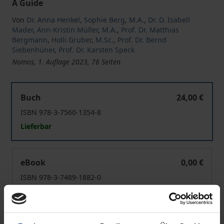
A Guide
Von
Dr. Anna Henkel
,
Sophie Berg
,
M.A.
,
Dr. D. Isabell
Mader
,
Ann-Kristin Müller
,
M.A.
,
Prof. Dr. Matthias
Bergmann
,
Holli Gruber
,
M.Sc.
,
Prof. Dr. Bernd
Siebenhüner
,
Prof. Dr. Karsten Speck
Nomos, 1. Auflage 2023, 76 Seiten
Dilemmas of Sustainability. On Relevance and Critical Ref
Buch
24,00 €
ISBN 978-3-7560-1354-8
Lieferbar
Dilemmas of Sustainability. On Relevance and Critical Ref
eBook
0,00 €
ISBN 978-3-7489-1882-0
Lieferbar