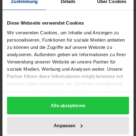
Preisangaben inkl. MwSt. Abhängig von der Lieferadresse
Zustimmung
Details
Über Cookies
kann die MwSt. an der Kasse variieren.
Diese Webseite verwendet Cookies
In den Warenkorb
Wir verwenden Cookies, um Inhalte und Anzeigen zu
Zur Wunschliste hinzufügen
personalisieren, Funktionen für soziale Medien anbieten
Hinweise zu Versandkosten
zu können und die Zugriffe auf unsere Website zu
analysieren. Außerdem geben wir Informationen zu Ihrer
Verwendung unserer Website an unsere Partner für
soziale Medien, Werbung und Analysen weiter. Unsere
Beschreibung
Partner führen diese Informationen möglicherweise mit
weiteren Daten zusammen, die Sie ihnen bereitgestellt
Der Begriff der Nachhaltigkeit verliert zunehmend
haben oder die sie im Rahmen Ihrer Nutzung der Dienste
gesammelt haben.
an Kontur. Vor diesem Hintergrund gibt dieser
Alle akzeptieren
Leitfaden die Möglichkeit, das jeweils verwendete
Verständnis von Nachhaltigkeit in Forschung und
Wissenschaft zu reflektieren und damit den
Anpassen
konkreten Beitrag zu Nachhaltigkeit, aber auch die