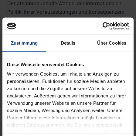
Der atemberaubende Wandel der internationalen
Politik, ihrer Voraussetzungen und Konsequenzen:
wird er der Friedensforschung eine unverhoffte
Blütezeit bescheren? Der Ost-West-Konflikt wurde in
Paris offiziell ad acta gelegt, der Golf-Krieg wurde
Zustimmung
Details
Über Cookies
zügig beendet, – der Ausbruch des blutigen
Bürgerkrieges in Jugoslawien blieb unverhindert.
Und der Auflösungsprozeß der Sowjetunion
Diese Webseite verwendet Cookies
schreitet – durch den gescheiterten Putschversuch
Wir verwenden Cookies, um Inhalte und Anzeigen zu
beschleunigt – unaufhaltsam voran. Wie steht die
personalisieren, Funktionen für soziale Medien anbieten
Friedensforschung zu diesen umwälzenden
zu können und die Zugriffe auf unsere Website zu
analysieren. Außerdem geben wir Informationen zu Ihrer
Entwicklungen? Wird sie, wo vielerorts Friede
Verwendung unserer Website an unsere Partner für
ersteht, entbehrlich? Wo ist ihr – neuer (?) – Ort?
soziale Medien, Werbung und Analysen weiter. Unsere
Der Band gibt Einblick in die Debatte über –
Partner führen diese Informationen möglicherweise mit
notwendige (?) – Neuorientierungen der
weiteren Daten zusammen, die Sie ihnen bereitgestellt
Friedensforschung. Welchen Herausforderungen
haben oder die sie im Rahmen Ihrer Nutzung der Dienste