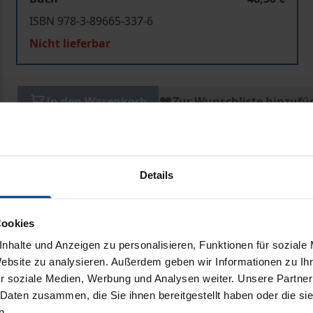
ISBN 978-3-89665-337-6
Nicht lieferbar
In den Warenkorb
Zur Wunschliste hinzufü
Hinweise zu Versandkosten
Details
ben
Cookies
nhalte und Anzeigen zu personalisieren, Funktionen für soziale
Website zu analysieren. Außerdem geben wir Informationen zu I
r soziale Medien, Werbung und Analysen weiter. Unsere Partner
 Daten zusammen, die Sie ihnen bereitgestellt haben oder die s
n.