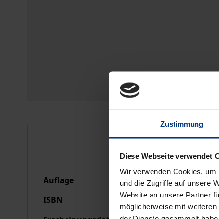
Zustimmung
Bibliografische Anga
Diese Webseite verwendet 
Wir verwenden Cookies, um I
Auflage
1
und die Zugriffe auf unsere 
Website an unsere Partner fü
ISBN
978-3-89665-337-6
möglicherweise mit weiteren
der Dienste gesammelt habe