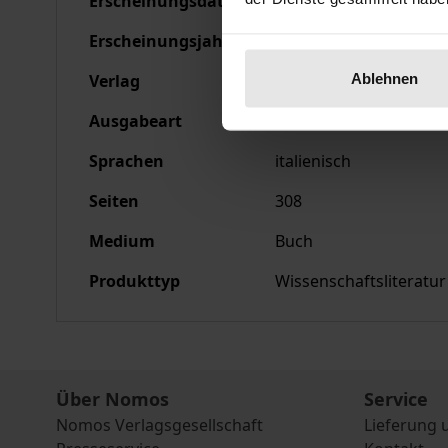
Erscheinungsdatum
30.06.2005
Erscheinungsjahr
2005
Ablehnen
Verlag
Academia
Ausgabeart
Hardcover
Sprachen
italienisch
Seiten
308
Medium
Buch
Produkttyp
Wissenschaftsliteratur
Über Nomos
Service
Nomos Verlagsgesellschaft
Lieferung 