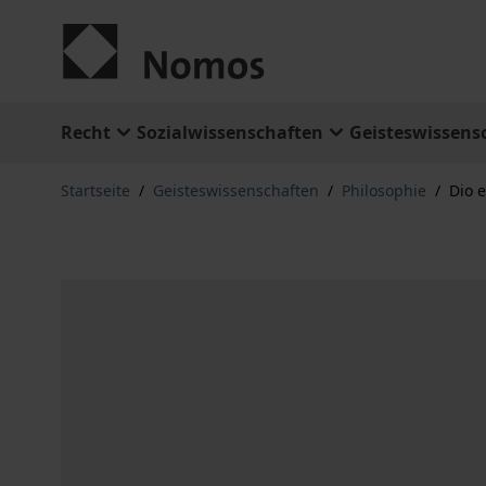
Zum Inhalt springen
Recht
Sozialwissenschaften
Geisteswissens
Startseite
/
Geisteswissenschaften
/
Philosophie
/
Dio e