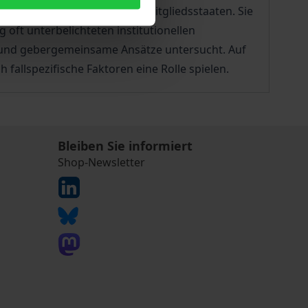
 Studie drei langjährige EU-Mitgliedsstaaten. Sie
 oft unterbelichteten institutionellen
g und gebergemeinsame Ansätze untersucht. Auf
fallspezifische Faktoren eine Rolle spielen.
Bleiben Sie informiert
Shop-Newsletter