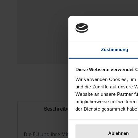
Zustimmung
Diese Webseite verwendet 
Wir verwenden Cookies, um I
und die Zugriffe auf unsere 
Website an unsere Partner fü
möglicherweise mit weiteren
Beschreibung
Bib
der Dienste gesammelt habe
Ablehnen
Die EU und ihre Mitgliedsstaaten formulieren in