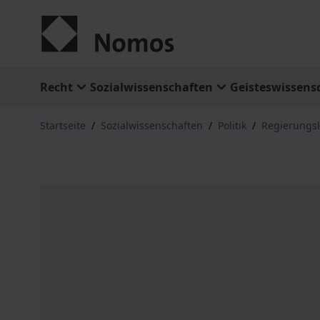
Zum Inhalt springen
Recht
Sozialwissenschaften
Geisteswissens
Startseite
/
Sozialwissenschaften
/
Politik
/
Regierungs