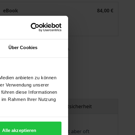
Domestic Effects of International Norms
eBook
84,00 €
ISBN 978-3-7489-2938-3
Lieferbar
Über Cookies
 die MwSt. an der Kasse variieren.
gen
 Medien anbieten zu können
hrer Verwendung unserer
 führen diese Informationen
ie im Rahmen Ihrer Nutzung
Produktsicherheit
Alle akzeptieren
 die nationale Umsetzung hinkt aber oft