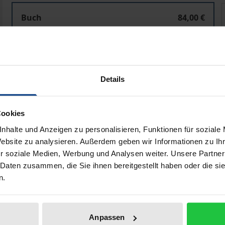
Domestic Effects of International Norms
Buch
84,00 €
ISBN 978-3-8487-8883-5
Lieferbar
Details
Preisangaben inkl. MwSt. Abhängig von der Lieferadresse kann
In den Warenkorb
Zur Wunschliste hinzufü
Cookies
Hinweise zu Versandkosten
nhalte und Anzeigen zu personalisieren, Funktionen für soziale
Website zu analysieren. Außerdem geben wir Informationen zu I
r soziale Medien, Werbung und Analysen weiter. Unsere Partner
 Daten zusammen, die Sie ihnen bereitgestellt haben oder die s
liografische Angaben
Zusatzmaterial
n.
Anpassen
 der Entwicklungspolitik ehrgeizige gemeinsame Prinzipien,