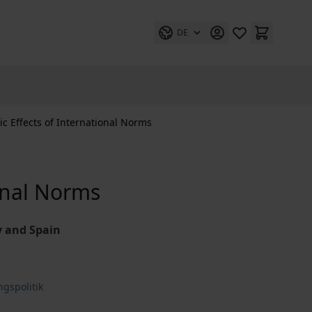
DE
c Effects of International Norms
onal Norms
y and Spain
gspolitik