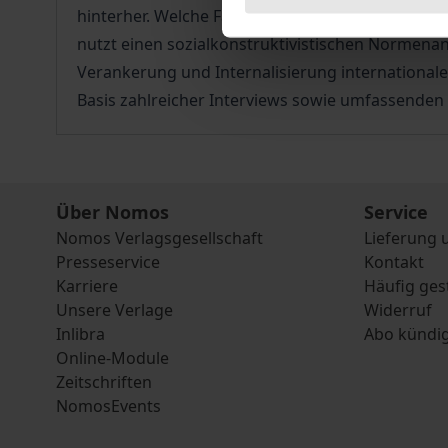
hinterher. Welche Faktoren spielen dabei eine Ro
nutzt einen sozialkonstruktivistischen Normenans
Verankerung und Internalisierung international
Basis zahlreicher Interviews sowie umfassenden w
Über Nomos
Service
Nomos Verlagsgesellschaft
Lieferung 
Presseservice
Kontakt
Karriere
Häufig ges
Unsere Verlage
Widerruf
Inlibra
Abo kündi
Online-Module
Zeitschriften
NomosEvents