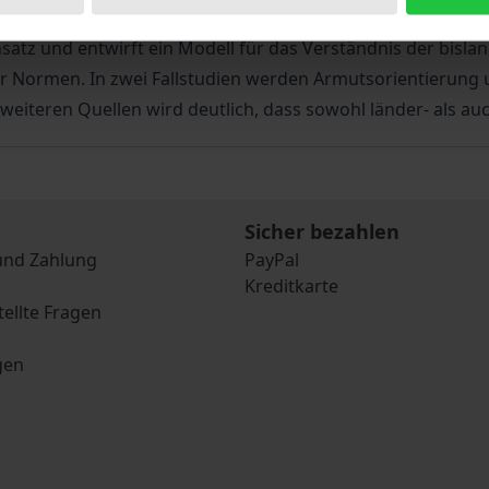
lle? Mit Frankreich, Deutschland und Spanien untersucht die
atz und entwirft ein Modell für das Verständnis der bislang
er Normen. In zwei Fallstudien werden Armutsorientierun
eiteren Quellen wird deutlich, dass sowohl länder- als auch 
Sicher bezahlen
und Zahlung
PayPal
Kreditkarte
tellte Fragen
gen