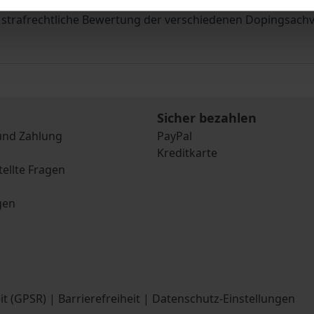
ie Dopingproblematik vor allem unter medizinischen und sp
e strafrechtliche Bewertung der verschiedenen Dopingsach
Sicher bezahlen
und Zahlung
PayPal
Kreditkarte
tellte Fragen
gen
it (GPSR)
|
Barrierefreiheit
|
Datenschutz-Einstellungen