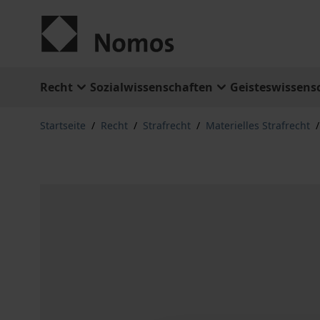
Zum Inhalt springen
Recht
Sozialwissenschaften
Geisteswissens
Startseite
/
Recht
/
Strafrecht
/
Materielles Strafrecht
/