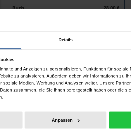
Buch
28,00 €
ISBN 978-3-7890-2899-1
Nicht lieferbar
Details
In den Warenkorb
Zur Wunschliste hinzufü
Cookies
Hinweise zu Versandkosten
nhalte und Anzeigen zu personalisieren, Funktionen für soziale
Website zu analysieren. Außerdem geben wir Informationen zu I
r soziale Medien, Werbung und Analysen weiter. Unsere Partner
Bibliografische Angaben
 Daten zusammen, die Sie ihnen bereitgestellt haben oder die s
n.
n oder Katrin Krabbe haben weltweit Aufsehen erregt. Je me
Anpassen
Versuchung der Athleten, sich durch die Einnahme von Dopi