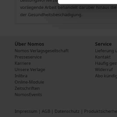
Leistungsvorteil zu verschaffen. Bisher wurde d
vorliegende Arbeit behandelt darüber hinaus di
der Gesundheitsbeschädigung.
Über Nomos
Service
Nomos Verlagsgesellschaft
Lieferung 
Presseservice
Kontakt
Karriere
Häufig ges
Unsere Verlage
Widerruf
Inlibra
Abo kündi
Online-Module
Zeitschriften
NomosEvents
Impressum
|
AGB
|
Datenschutz
|
Produktsicherhe