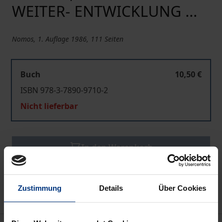
WEITER- ENTWICKLUNG ...
Nomos, 1. Auflage 1986, 111 Seiten
Buch
10,50 €
ISBN 978-3-7890-9710-2
Nicht lieferbar
In den Warenkorb
Zur Wunschliste hinzufügen
Hinweise zu Versandkosten
Zustimmung
Details
Über Cookies