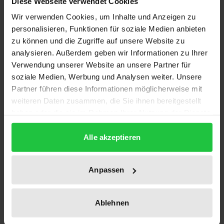
Diese Webseite verwendet Cookies
Bibliografische Angaben
Wir verwenden Cookies, um Inhalte und Anzeigen zu
personalisieren, Funktionen für soziale Medien anbieten
Auflage
zu können und die Zugriffe auf unsere Website zu
1
analysieren. Außerdem geben wir Informationen zu Ihrer
Verwendung unserer Website an unsere Partner für
ISBN
soziale Medien, Werbung und Analysen weiter. Unsere
Partner führen diese Informationen möglicherweise mit
978-3-7890-9710-2
weiteren Daten zusammen, die Sie ihnen bereitgestellt
haben oder die sie im Rahmen Ihrer Nutzung der Dienste
Erscheinungsdatum
gesammelt haben.
01.01.1986
Alle akzeptieren
Erscheinungsjahr
1986
Anpassen
Verlag
Nomos
Ablehnen