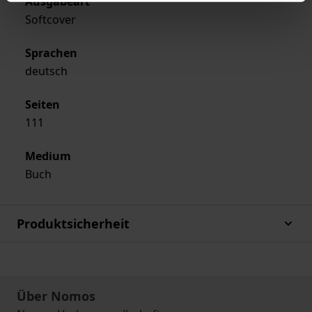
Ausgabeart
Softcover
Sprachen
deutsch
Seiten
111
Medium
Buch
Produktsicherheit
Über Nomos