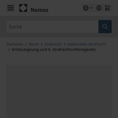
Zum Inhalt springen
Suche
Startseite
/
Recht
/
Strafrecht
/
Materielles Strafrecht
/
Drittzueignung und 6. Strafrechtsreformgesetz