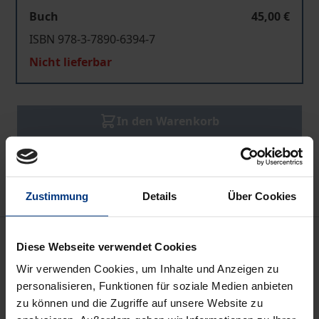
Buch
45,00 €
ISBN 978-3-7890-6394-7
Nicht lieferbar
In den Warenkorb
Zur Wunschliste hinzufügen
Hinweise zu Versandkosten
Zustimmung
Details
Über Cookies
Beschreibung
Diese Webseite verwendet Cookies
Wir verwenden Cookies, um Inhalte und Anzeigen zu
Im Zuge des 6. Strafrechtsreformgesetzes hat die
personalisieren, Funktionen für soziale Medien anbieten
sog. Drittzueignungskomponente Einzug unter
zu können und die Zugriffe auf unsere Website zu
anderem in die Tatbestände von Diebstahl,