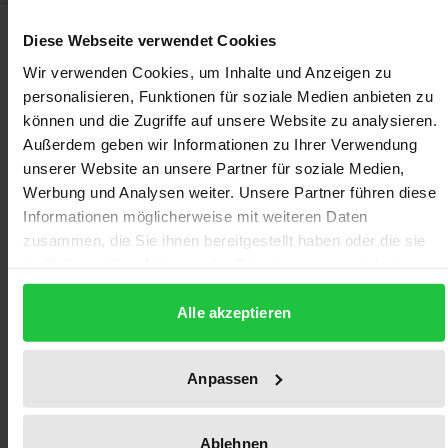
Bibliografische Angaben
Diese Webseite verwendet Cookies
Wir verwenden Cookies, um Inhalte und Anzeigen zu
personalisieren, Funktionen für soziale Medien anbieten zu
Auflage
können und die Zugriffe auf unsere Website zu analysieren.
1
Außerdem geben wir Informationen zu Ihrer Verwendung
unserer Website an unsere Partner für soziale Medien,
ISBN
Werbung und Analysen weiter. Unsere Partner führen diese
978-3-7890-9769-0
Informationen möglicherweise mit weiteren Daten
zusammen, die Sie ihnen bereitgestellt haben oder die sie
Erscheinungsdatum
im Rahmen Ihrer Nutzung der Dienste gesammelt haben.
28.08.1989
Alle akzeptieren
Erscheinungsjahr
1989
Anpassen
Verlag
Nomos
Ablehnen