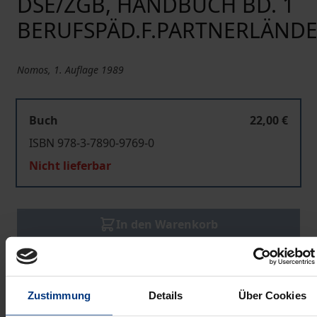
DSE/ZGB, HANDBUCH BD. 1
BERUFSPÄD.F.PARTNERLÄND
Nomos, 1. Auflage 1989
Buch
22,00 €
ISBN 978-3-7890-9769-0
Nicht lieferbar
In den Warenkorb
Zur Wunschliste hinzufügen
Hinweise zu Versandkosten
Zustimmung
Details
Über Cookies