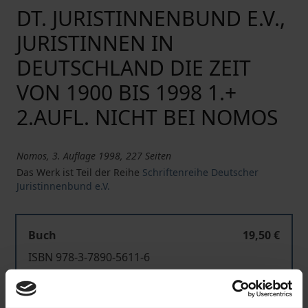
DT. JURISTINNENBUND E.V.,
JURISTINNEN IN
DEUTSCHLAND DIE ZEIT
VON 1900 BIS 1998 1.+
2.AUFL. NICHT BEI NOMOS
Nomos, 3. Auflage 1998, 227 Seiten
Das Werk ist Teil der Reihe
Schriftenreihe Deutscher
Juristinnenbund e.V.
Buch
19,50 €
ISBN 978-3-7890-5611-6
Nicht lieferbar