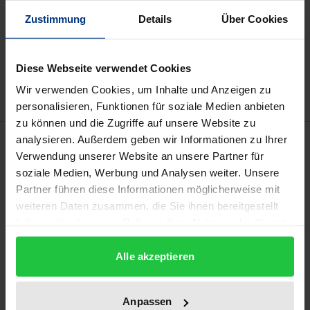
Zustimmung
Details
Über Cookies
In den Warenkorb
Zur Wunschliste hinzufügen
Diese Webseite verwendet Cookies
Hinweise zu Versandkosten
Wir verwenden Cookies, um Inhalte und Anzeigen zu
personalisieren, Funktionen für soziale Medien anbieten
zu können und die Zugriffe auf unsere Website zu
Bibliografische Angaben
analysieren. Außerdem geben wir Informationen zu Ihrer
Verwendung unserer Website an unsere Partner für
soziale Medien, Werbung und Analysen weiter. Unsere
Auflage
Partner führen diese Informationen möglicherweise mit
3
weiteren Daten zusammen, die Sie ihnen bereitgestellt
haben oder die sie im Rahmen Ihrer Nutzung der Dienste
ISBN
gesammelt haben.
Alle akzeptieren
978-3-7890-5611-6
Erscheinungsdatum
Anpassen
21.09.1998