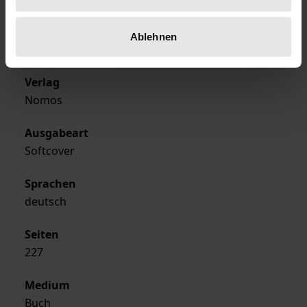
Erscheinungsjahr
Ablehnen
1998
Verlag
Nomos
Ausgabeart
Softcover
Sprachen
deutsch
Seiten
227
Medium
Buch