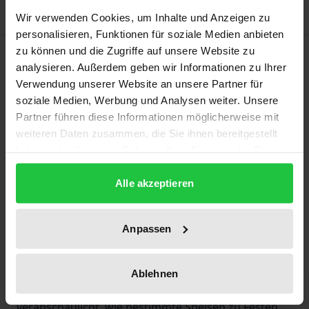
Wir verwenden Cookies, um Inhalte und Anzeigen zu
personalisieren, Funktionen für soziale Medien anbieten
zu können und die Zugriffe auf unsere Website zu
Beschreibung
analysieren. Außerdem geben wir Informationen zu Ihrer
Verwendung unserer Website an unsere Partner für
Zwar sind Menschen biologisch gesehen Allesesser,
soziale Medien, Werbung und Analysen weiter. Unsere
dennoch gibt es keine Gemeinschaft, die alle ihr zur
Partner führen diese Informationen möglicherweise mit
Verfügung stehenden Nahrungsmittel voll
weiteren Daten zusammen, die Sie ihnen bereitgestellt
haben oder die sie im Rahmen Ihrer Nutzung der Dienste
ausschöpft. Immer wird etwas nicht gegessen.
gesammelt haben.
Warum wir nicht essen, was wir nicht essen – das
Alle akzeptieren
beleuchtet dieser Sammelband aus neuro-,
ernährungs-, gesellschafts- und
religionswissenschaftlicher Perspektive. Ein
Anpassen
„religiöser Nutriscore“ gibt Auskunft über die
wichtigsten Verzichtsregeln in Judentum,
Ablehnen
Christentum und Islam. Eine Fotostrecke
veranschaulicht, wie bestimmte Speisen zu Festen