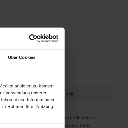
gen
Über Cookies
 Medien anbieten zu können
hrer Verwendung unserer
Produktsicherheit
 führen diese Informationen
ie im Rahmen Ihrer Nutzung
htet, das Leben in der Gegenwart mit seinen
ehung hat wegweisenden Charakter und muß