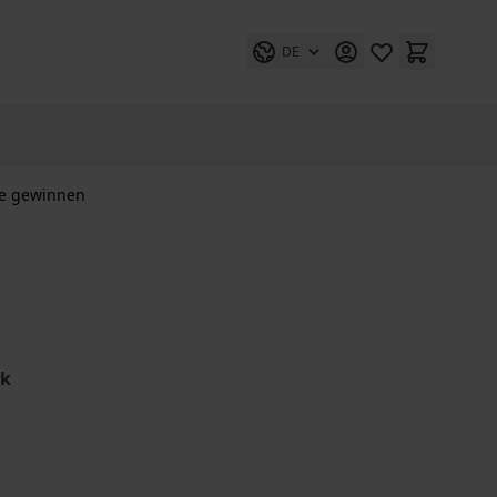
DE
fe gewinnen
ik