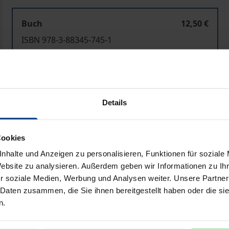
Buch
12,50 €
ISBN 978-3-88345-745-1
Nicht lieferbar
In den Warenkorb
Zur Wunschliste hinzufü
Details
Hinweise zu Versandkosten
Cookies
nhalte und Anzeigen zu personalisieren, Funktionen für soziale
Website zu analysieren. Außerdem geben wir Informationen zu I
Bibliografische Angaben
r soziale Medien, Werbung und Analysen weiter. Unsere Partner
 Daten zusammen, die Sie ihnen bereitgestellt haben oder die s
n.
lbstverwirklichung als eine wesentliche Möglichkeit betrac
lgslosigkeit andererseits besser zu bewältigen. Die Erzi