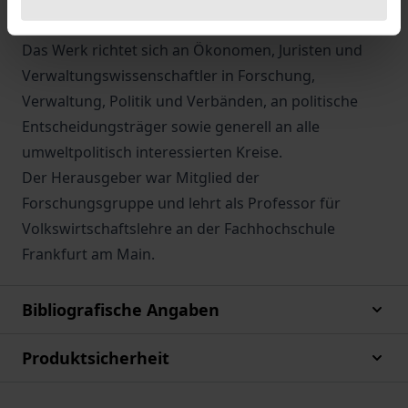
sozialwissenschaftliche Arbeiten zur Effizienzfrage.
Das Werk richtet sich an Ökonomen, Juristen und
Verwaltungswissenschaftler in Forschung,
Verwaltung, Politik und Verbänden, an politische
Entscheidungsträger sowie generell an alle
umweltpolitisch interessierten Kreise.
Der Herausgeber war Mitglied der
Forschungsgruppe und lehrt als Professor für
Volkswirtschaftslehre an der Fachhochschule
Frankfurt am Main.
Bibliografische Angaben
Produktsicherheit