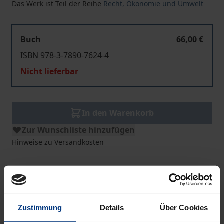
Das Werk ist Teil der Reihe
Recht, Ökonomie und Umwelt
Buch
66,00 €
ISBN 978-3-7890-7624-4
Nicht lieferbar
In den Warenkorb
Zur Wunschliste hinzufügen
Hinweise zu Versandkosten
Beschreibung
Zustimmung
Details
Über Cookies
Dem Umweltrecht wird von Ökonomen vorgehalten,