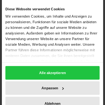
»ineffizient« zu sein. Ineffizientes Umweltrecht aber
Diese Webseite verwendet Cookies
bedeutet Verschwendung und mindert zugleich den
Wir verwenden Cookies, um Inhalte und Anzeigen zu
möglichen Umweltschutzerfolg. Vor dem
personalisieren, Funktionen für soziale Medien anbieten
Hintergrund von Standortdebatte und
zu können und die Zugriffe auf unsere Website zu
Globalisierung ist das Umweltrecht auch politisch
analysieren. Außerdem geben wir Informationen zu Ihrer
unter Rationalisierungsdruck geraten.
Verwendung unserer Website an unsere Partner für
soziale Medien, Werbung und Analysen weiter. Unsere
Der Stellenwert von »Effizienz« im Umweltrecht, ihre
Partner führen diese Informationen möglicherweise mit
konkrete Bedeutung, mögliche Konfliktlinien zu
weiteren Daten zusammen, die Sie ihnen bereitgestellt
anderen normativen Konzepten (z. B. der
haben oder die sie im Rahmen Ihrer Nutzung der Dienste
Gerechtigkeit) sowie die Chancen für eine stärkere
gesammelt haben.
Berücksichtigung in der Rechtspraxis waren zentrale
Alle akzeptieren
Gegenstände der Forschungsgruppe »Rationale
Umweltpolitik – Rationales Umweltrecht« am
Anpassen
Zentrum für interdisziplinäre Forschung der
Universität Bielefeld. Der Abschlußband vereint
Ablehnen
juristische, ökonomische und