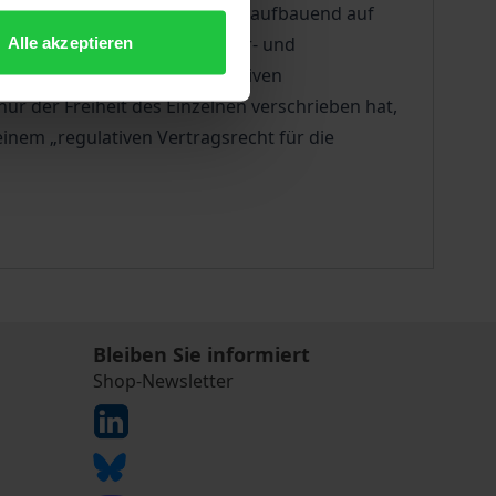
Dieser Frage geht die Autorin aufbauend auf
ite bisheriger immaterialgüter- und
Alle akzeptieren
 aufbauend auf einem alternativen
ur der Freiheit des Einzelnen verschrieben hat,
inem „regulativen Vertragsrecht für die
Bleiben Sie informiert
Shop-Newsletter