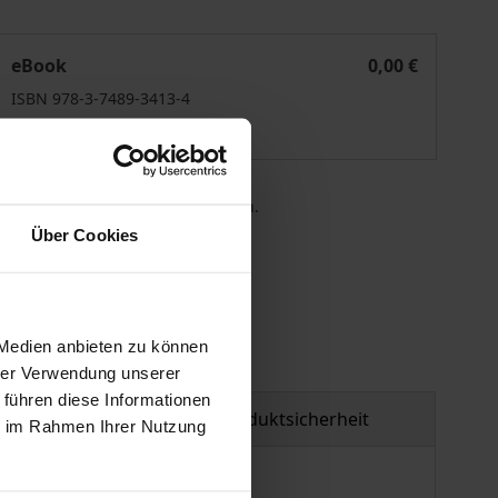
in regulatives Vertragsrecht für die Datenwirtschaft
eBook
0,00 €
ISBN 978-3-7489-3413-4
Lieferbar
 die MwSt. an der Kasse variieren.
Über Cookies
gen
 Medien anbieten zu können
hrer Verwendung unserer
 führen diese Informationen
tzmaterial
Produktsicherheit
ie im Rahmen Ihrer Nutzung