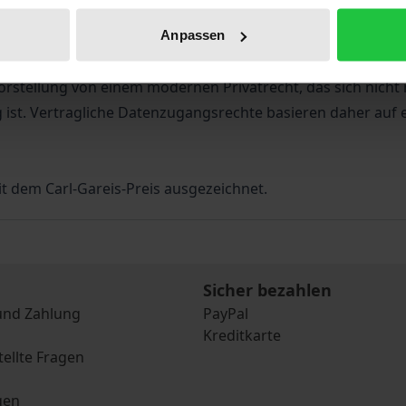
ten, nicht-personenbezogenen Industriedaten verbessern? 
nis in der Digitalwirtschaft nach. Mit Blick auf die Defiz
Anpassen
ertragsrechtliches Datenzugangsregime vor. Dieses operiert
rstellung von einem modernen Privatrecht, das sich nicht n
 ist. Vertragliche Datenzugangsrechte basieren daher auf e
it dem Carl-Gareis-Preis ausgezeichnet.
Sicher bezahlen
und Zahlung
PayPal
Kreditkarte
tellte Fragen
gen