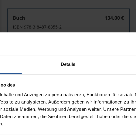
Ein regulatives Vertragsrecht für die Datenwirtschaft
E
Buch
134,00 €
ISBN 978-3-8487-8855-2
Lieferbar
Preisangaben inkl. MwSt. Abhängig von der Lieferadresse kann
Details
In den Warenkorb
Zur Wunschliste hinzufü
Hinweise zu Versandkosten
Cookies
nhalte und Anzeigen zu personalisieren, Funktionen für soziale
Website zu analysieren. Außerdem geben wir Informationen zu I
r soziale Medien, Werbung und Analysen weiter. Unsere Partner
he Angaben
Rezensionen
Zusa
 Daten zusammen, die Sie ihnen bereitgestellt haben oder die s
n.