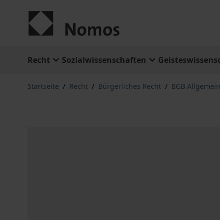
Zum Inhalt springen
Recht
Sozialwissenschaften
Geisteswissens
Startseite
/
Recht
/
Bürgerliches Recht
/
BGB Allgemeine