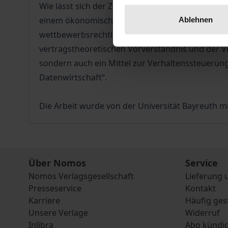
Wie lässt sich der Zugang zu maschinengenerier
einem ökonomisch begründeten Regulierungsbedürf
Ablehnen
wettbewerbsrechtlichen Ansätze stellt sie ein v
vertragstheoretischen Vorverständnis und der Vo
sondern auch ein Mittel zur Verhaltenssteuerung
Datenwirtschaft“.
Die Arbeit wurde von der Universität Bayreuth m
Über Nomos
Service
Nomos Verlagsgesellschaft
Lieferung 
Presseservice
Kontakt
Karriere
Häufig ges
Unsere Verlage
Widerruf
Inlibra
Abo kündi