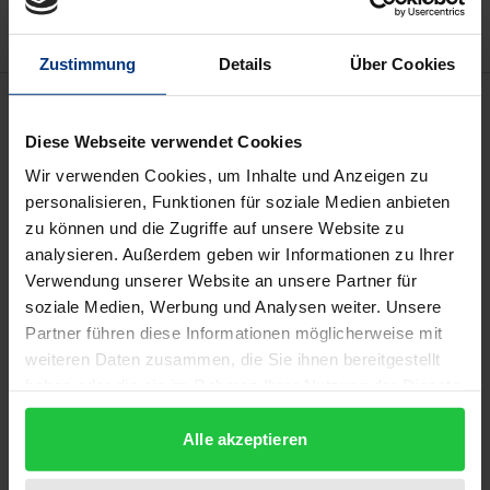
Zustimmung
Details
Über Cookies
Beschreibung
Diese Webseite verwendet Cookies
„Sozial“ leben wir nur dank Anderer, in einer
Wir verwenden Cookies, um Inhalte und Anzeigen zu
Normalität, die das weitgehend in Ver¬gessenheit
personalisieren, Funktionen für soziale Medien anbieten
geraten lässt, sodass man sich fragt, ob man nicht
zu können und die Zugriffe auf unsere Website zu
analysieren. Außerdem geben wir Informationen zu Ihrer
auch ohne sie auskommen kann ‒ sei es in Formen
Verwendung unserer Website an unsere Partner für
weltflüchtigen Daseins, sei es in einem Wohlstand,
soziale Medien, Werbung und Analysen weiter. Unsere
der sich die Andern vom Leib hält. Alle Formen der
Partner führen diese Informationen möglicherweise mit
Distanznahme setzen aber eine vorgängige
weiteren Daten zusammen, die Sie ihnen bereitgestellt
Veranderung des eigenen Selbst voraus, die es
haben oder die sie im Rahmen Ihrer Nutzung der Dienste
Anderen aussetzt und auf sie angewiesen sein lässt.
gesammelt haben.
Alle akzeptieren
Dieses Ausgesetzt- und Angewiesensein zwingt
dazu, die in ihm liegenden Herausforderungen