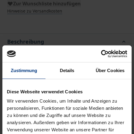
Zur Wunschliste hinzufügen
Hinweise zu Versandkosten
Beschreibung
Unternehmer können eine aktive Rolle in ihren
eigenen Unternehmen spielen: Sie sind dann
Zustimmung
Details
Über Cookies
gleichzeitig Eigentümer, Führungskraft und stehen
in der operativen Verantwortung. Für das Überleben
Diese Webseite verwendet Cookies
der Unternehmen sind Innovationen essentiell:
Ohne Innovation entsteht kein Produkt. Wie sich
Wir verwenden Cookies, um Inhalte und Anzeigen zu
personalisieren, Funktionen für soziale Medien anbieten
Unternehmer beim Hervorbringen von Innovationen
zu können und die Zugriffe auf unsere Website zu
verhalten, ist aber weitgehend unbekannt – und
analysieren. Außerdem geben wir Informationen zu Ihrer
damit auch, welches Verhalten sich positiv und
Verwendung unserer Website an unsere Partner für