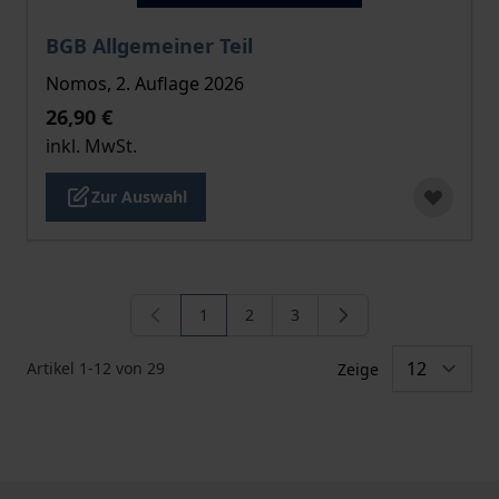
Der Preis dieses Titels richtet sich nach der gewählt
BGB Allgemeiner Teil
Nomos, 2. Auflage 2026
26,90 €
inkl. MwSt.
Zur Auswahl
1
2
3
Sie lesen gerade die Seite
Seite
Seite
Artikel
1
-
12
von
29
Zeige