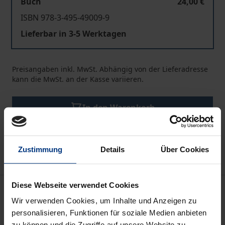
Buch
24,00 €
ISBN 978-3-495-49009-9
Lieferbar in 3-5 Werktagen
Preisangaben inkl. MwSt. Abhängig von der Lieferadresse
kann die MwSt. an der Kasse variieren.
In den Warenkorb
Zur Wunschliste hinzufügen
Hinweise zu Versandkosten
Zustimmung
Details
Über Cookies
Diese Webseite verwendet Cookies
Beschreibung
Wir verwenden Cookies, um Inhalte und Anzeigen zu
personalisieren, Funktionen für soziale Medien anbieten
Das Buch bietet einen knappen und konzisen
zu können und die Zugriffe auf unsere Website zu