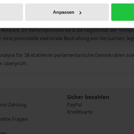
Anpassen
htung der Akteursstrategien auf Gesetzgebungs- und Ref
hte. Die Erklärung der Autorin betont die Bedeutung der M
r Akteure. Im Reformprozess wird die Legitimität der Veto
 eine potenzielle elektorale Bestrafung von Versuchen, leg
Analyse für 38 etablierte parlamentarische Demokratien sow
n überprüft.
Sicher bezahlen
und Zahlung
PayPal
Kreditkarte
tellte Fragen
gen