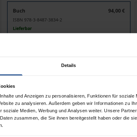
Einschränkung der Mehrheitsdemokratie?
Buch
94,00 €
ISBN 978-3-8487-3834-2
Lieferbar
Preisangaben inkl. MwSt. Abhängig von der Lieferadresse kann
Details
In den Warenkorb
Zur Wunschliste hinzufü
Hinweise zu Versandkosten
Cookies
nhalte und Anzeigen zu personalisieren, Funktionen für soziale
Website zu analysieren. Außerdem geben wir Informationen zu I
Bibliografische Angaben
r soziale Medien, Werbung und Analysen weiter. Unsere Partner
 Daten zusammen, die Sie ihnen bereitgestellt haben oder die s
n.
r bisher wenig beachteten Phänomene von Wandel und Stabil