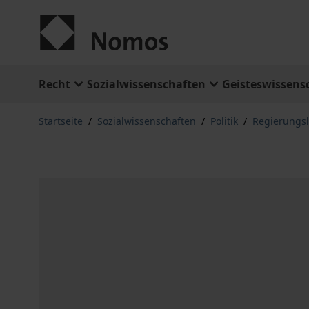
Zum Inhalt springen
Recht
Sozialwissenschaften
Geisteswissens
Startseite
/
Sozialwissenschaften
/
Politik
/
Regierungs