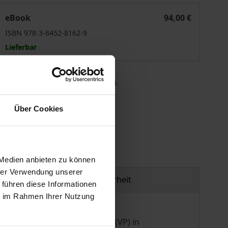
Einschränkung der Mehrheitsdemokratie?
eBook
94,00 €
ISBN 978-3-8452-8162-9
Lieferbar
 die MwSt. an der Kasse variieren.
Über Cookies
gen
 Medien anbieten zu können
hrer Verwendung unserer
Produktsicherheit
 führen diese Informationen
ie im Rahmen Ihrer Nutzung
ität legislativer Vetopunkte (VP) in