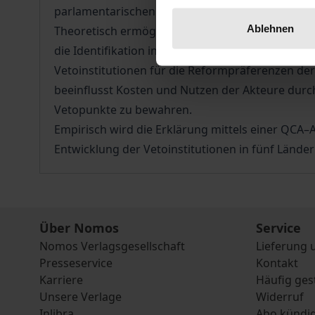
parlamentarischen Demokratien.
Ablehnen
Theoretisch ermöglichen die gemeinsame Betrac
die Identifikation institutioneller Gleichgewic
Vetoinstitutionen für die Reformpräferenzen de
beeinflusst Kosten und Nutzen der Akteure durch
Vetopunkte zu bewahren.
Empirisch wird die Erklärung mittels einer QCA–
Entwicklung der Vetoinstitutionen in fünf Länder
Über Nomos
Service
Nomos Verlagsgesellschaft
Lieferung 
Presseservice
Kontakt
Karriere
Häufig ges
Unsere Verlage
Widerruf
Inlibra
Abo kündi