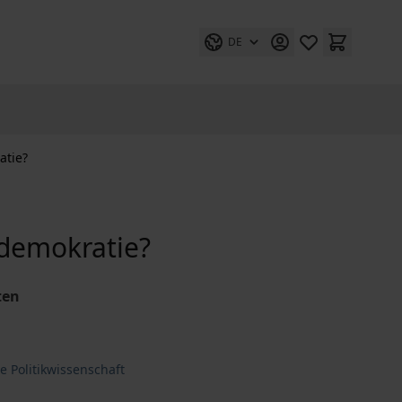
DE
atie?
demokratie?
ten
e Politikwissenschaft