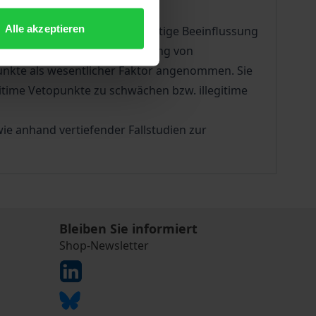
Alle akzeptieren
ormebene und deren gegenseitige Beeinflussung
ehrheiten beschränkenden Wirkung von
punkte als wesentlicher Faktor angenommen. Sie
itime Vetopunkte zu schwächen bzw. illegitime
ie anhand vertiefender Fallstudien zur
Bleiben Sie informiert
Shop-Newsletter