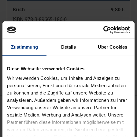
Buch
9,80 €
ISBN 978-3-89665-186-0
Nicht lieferbar
Zustimmung
Details
Über Cookies
In den Warenkorb
Zur Wunschliste hinzufügen
Diese Webseite verwendet Cookies
Hinweise zu Versandkosten
Wir verwenden Cookies, um Inhalte und Anzeigen zu
personalisieren, Funktionen für soziale Medien anbieten
zu können und die Zugriffe auf unsere Website zu
analysieren. Außerdem geben wir Informationen zu Ihrer
Beschreibung
Verwendung unserer Website an unsere Partner für
soziale Medien, Werbung und Analysen weiter. Unsere
Vom Drogenproblem betroffene Eltern schließen
Partner führen diese Informationen möglicherweise mit
weiteren Daten zusammen, die Sie ihnen bereitgestellt
sich seit 1969 in Schicksalsgemeinschaften, den
haben oder die sie im Rahmen Ihrer Nutzung der Dienste