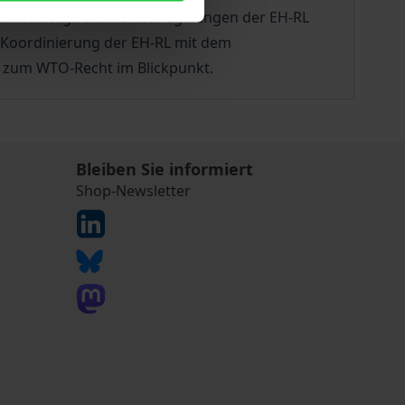
ten strategischen Einzelregelungen der EH-RL
e Koordinierung der EH-RL mit dem
d zum WTO-Recht im Blickpunkt.
Bleiben Sie informiert
Shop-Newsletter