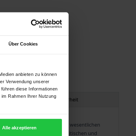
Über Cookies
gen
 Medien anbieten zu können
hrer Verwendung unserer
 führen diese Informationen
ie im Rahmen Ihrer Nutzung
Produktsicherheit
 Umweltschutzinstrument einen wesentlichen
Alle akzeptieren
die ökologischen, (rechts-)politischen und