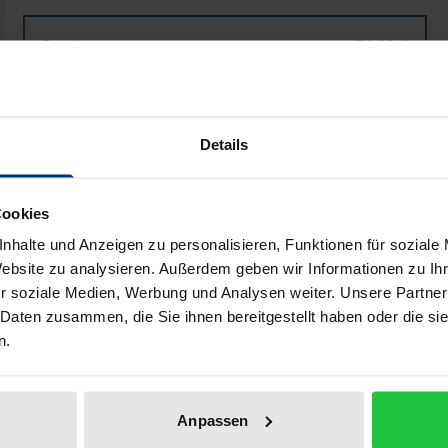
Buch
74,00 €
ISBN 978-3-8329-0709-9
Nicht lieferbar
Details
In den Warenkorb
Zur Wunschliste hinzufü
Cookies
Hinweise zu Versandkosten
nhalte und Anzeigen zu personalisieren, Funktionen für soziale
Website zu analysieren. Außerdem geben wir Informationen zu I
r soziale Medien, Werbung und Analysen weiter. Unsere Partner
 Daten zusammen, die Sie ihnen bereitgestellt haben oder die s
Bibliografische Angaben
n.
andelsrichtlinie (EH-RL) 2003/87/EG soll als ökonomisches
Anpassen
bhausgasemissionen leisten. Diese Arbeit umreißt eingangs 