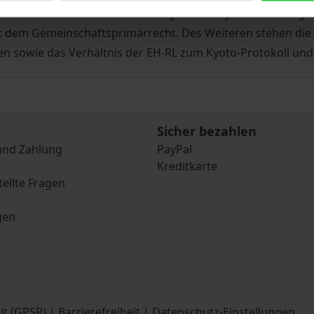
k. Der detaillierten Darstellung und Analyse der wichtigs
mit dem Gemeinschaftsprimärrecht. Des Weiteren stehen di
n sowie das Verhältnis der EH-RL zum Kyoto-Protokoll un
Sicher bezahlen
und Zahlung
PayPal
Kreditkarte
tellte Fragen
gen
it (GPSR)
|
Barrierefreiheit
|
Datenschutz-Einstellungen