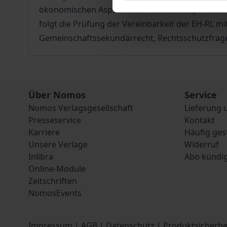
ökonomischen Aspekte der Klimaschutzproblemati
folgt die Prüfung der Vereinbarkeit der EH-RL 
Gemeinschaftssekundärrecht, Rechtsschutzfrage
Über Nomos
Service
Nomos Verlagsgesellschaft
Lieferung 
Presseservice
Kontakt
Karriere
Häufig ges
Unsere Verlage
Widerruf
Inlibra
Abo kündi
Online-Module
Zeitschriften
NomosEvents
Impressum
|
AGB
|
Datenschutz
|
Produktsicherhe