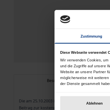
Zustimmung
Diese Webseite verwendet 
Wir verwenden Cookies, um I
und die Zugriffe auf unsere 
Website an unsere Partner fü
möglicherweise mit weiteren
Beschreibung
der Dienste gesammelt habe
Die am 25.10.2003 in Kraft getretene Emissionsh
Ablehnen
Beitrag zur kosteneffizienten Reduktion der Trei