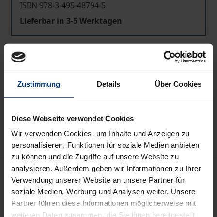
ISBN 978-3-495-48794-5
Lieferbar in 3-5 Werktagen
Preisangaben inkl. MwSt. Abhängig von der Lieferadresse
kann die MwSt. an der Kasse variieren.
Zustimmung
Details
Über Cookies
In den Warenkorb
Zur Wunschliste hinzufügen
Diese Webseite verwendet Cookies
Hinweise zu Versandkosten
Wir verwenden Cookies, um Inhalte und Anzeigen zu
personalisieren, Funktionen für soziale Medien anbieten
zu können und die Zugriffe auf unsere Website zu
analysieren. Außerdem geben wir Informationen zu Ihrer
Beschreibung
Verwendung unserer Website an unsere Partner für
soziale Medien, Werbung und Analysen weiter. Unsere
Dieses Buch verfolgt als Grundgedanken der
Partner führen diese Informationen möglicherweise mit
Philosophie von Levinas die Vorgängigkeit des
weiteren Daten zusammen, die Sie ihnen bereitgestellt