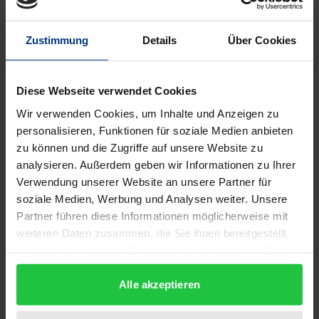
Hinweise zu Versandkosten
Zustimmung
Details
Über Cookies
Beschreibung
Diese Webseite verwendet Cookies
Wir verwenden Cookies, um Inhalte und Anzeigen zu
Technologische Visionen einer Verbesserung des
personalisieren, Funktionen für soziale Medien anbieten
Erbguts, der Optimierung von Geist und Körper und
zu können und die Zugriffe auf unsere Website zu
analysieren. Außerdem geben wir Informationen zu Ihrer
der Abschaffung des Alterns werden in diesem Buch
Verwendung unserer Website an unsere Partner für
als utopische Großerzählungen in neuem Gewand
soziale Medien, Werbung und Analysen weiter. Unsere
rekonstruiert. Diese Utopien der biotechnischen
Partner führen diese Informationen möglicherweise mit
Konstruktion eines Neuen Menschen verweisen
weiteren Daten zusammen, die Sie ihnen bereitgestellt
zugleich auf eine tiefe Krise des utopischen Denkens
haben oder die sie im Rahmen Ihrer Nutzung der Dienste
in der Moderne. An die Stelle einer Transformation
gesammelt haben.
Alle akzeptieren
der Gesellschaft ist die Transformation des Körpers
getreten, die Hoffnung auf „Human Enhancement“.