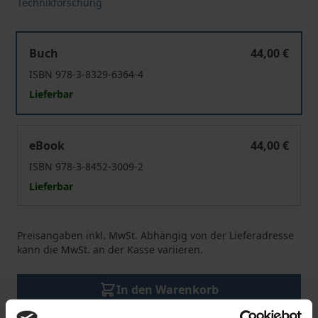
Technikforschung
Enhancement-Utopien
Buch
44,00 €
ISBN 978-3-8329-6364-4
Lieferbar
Enhancement-Utopien
eBook
44,00 €
ISBN 978-3-8452-3009-2
Lieferbar
Preisangaben inkl. MwSt. Abhängig von der Lieferadresse
kann die MwSt. an der Kasse variieren.
In den Warenkorb
Zur Wunschliste hinzufügen