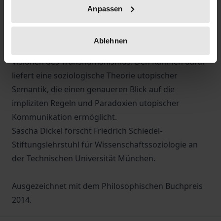
Mittels hermeneutischer Textanalysen werden
Anpassen
verschiedene Enhancement-Utopien untersucht –
von den eugenischen Phantasien an der Schwelle
Ablehnen
zum 20. Jahrhundert bis hin zu den aktuellen
Visionen des Transhumanismus. Den Rahmen dafür
liefert eine soziologische Theorie utopischer
Semantik, die einen genaueren Blick auf die
impliziten Regeln und Paradoxien utopischer
Kommunikation ermöglicht.
Sascha Dickel forscht Friedrich Schiedel-
Stiftungslehrstuhl für Wissenschaftssoziologie an
der Technischen Universität München.
Ausgezeichnet mit dem Philosophischen Buchpreis
2014.