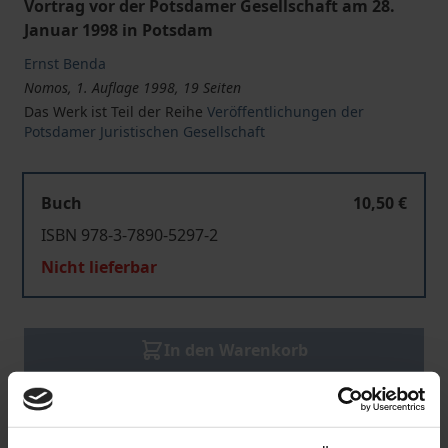
Vortrag vor der Potsdamer Gesellschaft am 28.
Januar 1998 in Potsdam
Ernst Benda
Nomos, 1. Auflage 1998, 19 Seiten
Das Werk ist Teil der Reihe
Veröffentlichungen der
Potsdamer Juristischen Gesellschaft
Buch
10,50 €
ISBN 978-3-7890-5297-2
Nicht lieferbar
In den Warenkorb
Zur Wunschliste hinzufügen
Hinweise zu Versandkosten