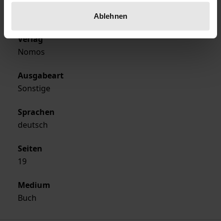
Erscheinungsjahr
1998
Ablehnen
Verlag
Nomos
Ausgabeart
Sonstige
Sprachen
deutsch
Seiten
19
Medium
Buch