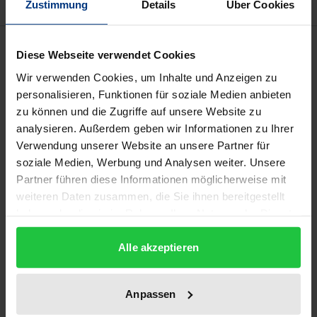
Zustimmung
Details
Über Cookies
Bibliografische Angaben
Diese Webseite verwendet Cookies
Wir verwenden Cookies, um Inhalte und Anzeigen zu
Auflage
personalisieren, Funktionen für soziale Medien anbieten
1
zu können und die Zugriffe auf unsere Website zu
analysieren. Außerdem geben wir Informationen zu Ihrer
ISBN
Verwendung unserer Website an unsere Partner für
soziale Medien, Werbung und Analysen weiter. Unsere
978-3-7890-5297-2
Partner führen diese Informationen möglicherweise mit
weiteren Daten zusammen, die Sie ihnen bereitgestellt
Untertitel
haben oder die sie im Rahmen Ihrer Nutzung der Dienste
Vortrag vor der Potsdamer Gesellschaft am 28.
gesammelt haben.
Januar 1998 in Potsdam
Alle akzeptieren
Erscheinungsdatum
12.05.1998
Anpassen