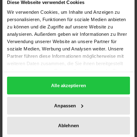
Diese Webseite verwendet Cookies
Auflage
Wir verwenden Cookies, um Inhalte und Anzeigen zu
1
personalisieren, Funktionen für soziale Medien anbieten
zu können und die Zugriffe auf unsere Website zu
ISBN
analysieren. Außerdem geben wir Informationen zu Ihrer
978-3-7890-1989-0
Verwendung unserer Website an unsere Partner für
soziale Medien, Werbung und Analysen weiter. Unsere
Untertitel
Partner führen diese Informationen möglicherweise mit
Griechisch-türkische Beziehungen nach Davos
weiteren Daten zusammen, die Sie ihnen bereitgestellt
haben oder die sie im Rahmen Ihrer Nutzung der Dienste
Erscheinungsdatum
gesammelt haben.
20.03.1990
Alle akzeptieren
Erscheinungsjahr
1990
Anpassen
Verlag
Ablehnen
Nomos