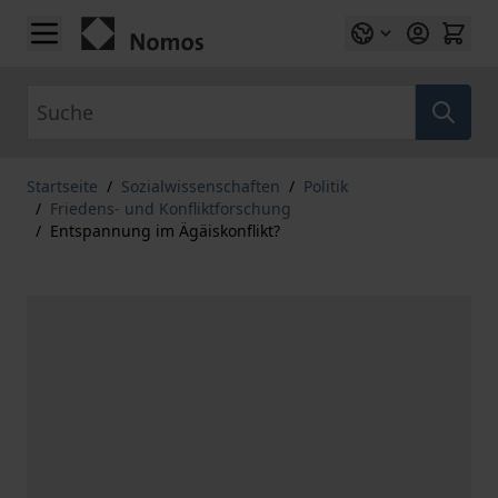
Zum Inhalt springen
Suche
Startseite
/
Sozialwissenschaften
/
Politik
/
Friedens- und Konfliktforschung
/
Entspannung im Ägäiskonflikt?