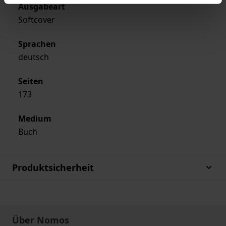
Ausgabeart
Softcover
Sprachen
deutsch
Seiten
173
Medium
Buch
Produktsicherheit
Über Nomos