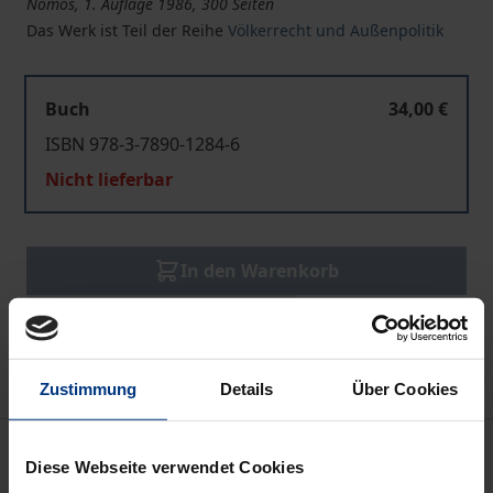
Nomos, 1. Auflage 1986, 300 Seiten
Das Werk ist Teil der Reihe
Völkerrecht und Außenpolitik
Buch
34,00 €
ISBN 978-3-7890-1284-6
Nicht lieferbar
In den Warenkorb
Zur Wunschliste hinzufügen
Hinweise zu Versandkosten
Zustimmung
Details
Über Cookies
Bibliografische Angaben
Diese Webseite verwendet Cookies