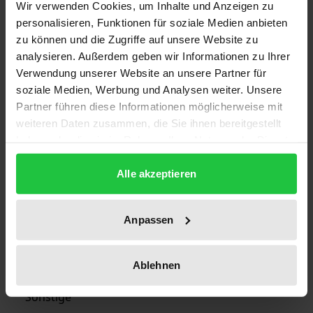
Wir verwenden Cookies, um Inhalte und Anzeigen zu
Auflage
personalisieren, Funktionen für soziale Medien anbieten
1
zu können und die Zugriffe auf unsere Website zu
analysieren. Außerdem geben wir Informationen zu Ihrer
ISBN
Verwendung unserer Website an unsere Partner für
978-3-7890-1284-6
soziale Medien, Werbung und Analysen weiter. Unsere
Partner führen diese Informationen möglicherweise mit
Erscheinungsdatum
weiteren Daten zusammen, die Sie ihnen bereitgestellt
haben oder die sie im Rahmen Ihrer Nutzung der Dienste
08.07.1986
gesammelt haben.
Alle akzeptieren
Erscheinungsjahr
1986
Anpassen
Verlag
Nomos
Ablehnen
Ausgabeart
Sonstige