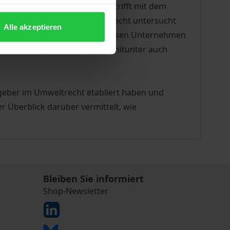
aben durch Unternehmen — betrifft mit dem
on Gesellschafts- und Umweltrecht untersucht
Alle akzeptieren
tschlands: Wie umfangreich müssen Unternehmen
reifen Compliance-Pflichten mitunter auch
geber im Umweltrecht etabliert haben und
 Überblick darüber vermittelt, wie
Bleiben Sie informiert
Shop-Newsletter