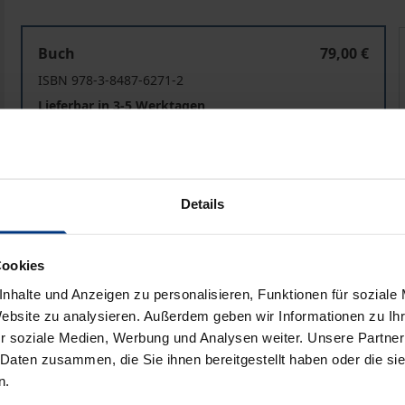
Environmental Compliance
Buch
79,00 €
ISBN 978-3-8487-6271-2
Lieferbar in 3-5 Werktagen
Preisangaben inkl. MwSt. Abhängig von der Lieferadresse kann
Details
In den Warenkorb
Zur Wunschliste hinzufü
Hinweise zu Versandkosten
Cookies
nhalte und Anzeigen zu personalisieren, Funktionen für soziale
Website zu analysieren. Außerdem geben wir Informationen zu I
r soziale Medien, Werbung und Analysen weiter. Unsere Partner
liografische Angaben
Zusatzmaterial
 Daten zusammen, die Sie ihnen bereitgestellt haben oder die s
n.