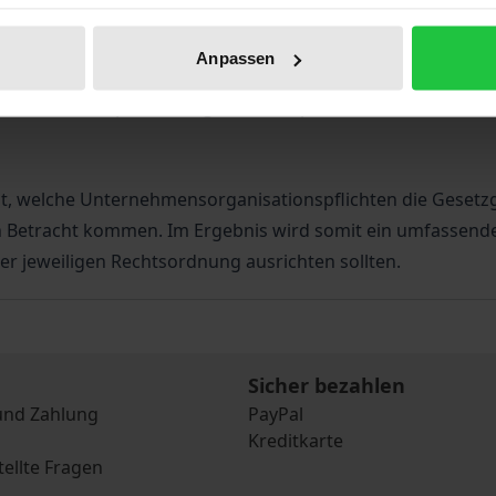
che Sicherstellung der Einhaltung umweltrechtlicher Vorg
n des 21. Jahrhunderts. Die Arbeit an der Schnittstelle v
Anpassen
 auf allgemeiner Ebene aus Perspektive der USA und Deu
reichen Compliance-Organisationspflichten im Konzern? G
t, welche Unternehmensorganisationspflichten die Gesetz
 Betracht kommen. Im Ergebnis wird somit ein umfassender
r jeweiligen Rechtsordnung ausrichten sollten.
Sicher bezahlen
und Zahlung
PayPal
Kreditkarte
tellte Fragen