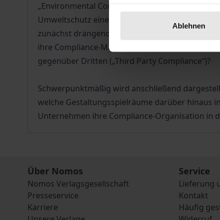
„Environmental Compliance“ – die organisatoris
Umweltschutz eines der wohl gewichtigsten Theme
Ablehnen
zunächst drängende rechtliche Fragestellungen
ihre Compliance-Maßnahmen gestalten? Wie weit 
gegenüber Dritten („Third Party Compliance“)?
Schwerpunktmäßig wird anschließend dargestell
welche Gestaltungsspielräume darüber hinaus in
Unternehmen ihre Compliance-Organisation in de
Über Nomos
Service
Nomos Verlagsgesellschaft
Lieferung 
Presseservice
Kontakt
Karriere
Häufig ges
Unsere Verlage
Widerruf