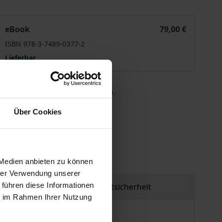
Environmental Compliance
eBook
79,00 €
ISBN 978-3-7489-0377-2
Lieferbar
 die MwSt. an der Kasse variieren.
Über Cookies
gen
 Medien anbieten zu können
hrer Verwendung unserer
 führen diese Informationen
Produktsicherheit
ie im Rahmen Ihrer Nutzung