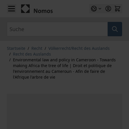
Zum Inhalt springen
Suche
Startseite
/
Recht
/
Völkerrecht/Recht des Auslands
/
Recht des Auslands
/
Environmental law and policy in Cameroon - Towards
making Africa the tree of life | Droit et politique de
l'environnement au Cameroun - Afin de faire de
l'Afrique l'arbre de vie