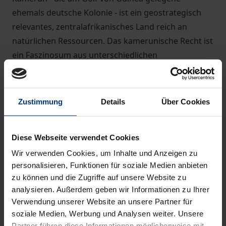
ehemals deutsche Kolonie - ist ein geostrategisch
relevantes, zentralafrikanisches Land reich an
natürlichen Ressourcen. Das kamerunische Recht ist
ein Faszinosum aus unterschiedlichen
Rechtsquellen. Die Einflüsse aus dem englischen
und französischen Recht, gepaart mit den
Gewohnheitsrechten der zahlreichen ethnischen
Zustimmung
Details
Über Cookies
Bevölkerungsgruppen, sind auch im Bereich des
Umweltschutzes Beleg für den dort bestehenden
Diese Webseite verwendet Cookies
Rechtspluralismus. Die Publikation passt sich an die
heutige - qua Verfassung vorgegebene -
Wir verwenden Cookies, um Inhalte und Anzeigen zu
personalisieren, Funktionen für soziale Medien anbieten
Sprachenpolitik Kameruns an, indem sie sowohl
zu können und die Zugriffe auf unsere Website zu
englische als auch französische Kapitel beinhaltet.
analysieren. Außerdem geben wir Informationen zu Ihrer
Das kamerunische Umweltrecht und die nationale
Verwendung unserer Website an unsere Partner für
Umweltpolitik werden im Zusammenspiel
soziale Medien, Werbung und Analysen weiter. Unsere
internationaler und völkerrechtlicher
Partner führen diese Informationen möglicherweise mit