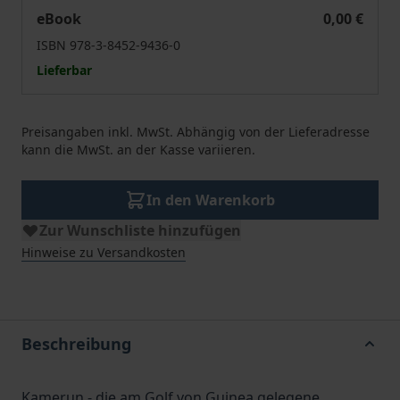
Environmental law and policy in Cameroon - Towards makin
eBook
0,00 €
ISBN 978-3-8452-9436-0
Lieferbar
Preisangaben inkl. MwSt. Abhängig von der Lieferadresse
kann die MwSt. an der Kasse variieren.
In den Warenkorb
Zur Wunschliste hinzufügen
Hinweise zu Versandkosten
Beschreibung
Kamerun - die am Golf von Guinea gelegene