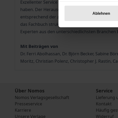
Exzellenter Service entsteht nicht von selbst. We
haben. Der Herausgeberband „Erfolgreiche Wege z
Ablehnen
entsprechend der zentralen Fragestellung, wie S
das Fachbuch strukturell an dem Modell der Serv
Experten aus den unterschiedlichsten Branchen B
Mit Beiträgen von
Dr. Ferri Abolhassan, Dr. Björn Becker, Sabine Börn
Moritz, Christian Polenz, Christopher J. Rastin, C
Über Nomos
Service
Nomos Verlagsgesellschaft
Lieferung 
Presseservice
Kontakt
Karriere
Häufig ges
Unsere Verlage
Widerruf