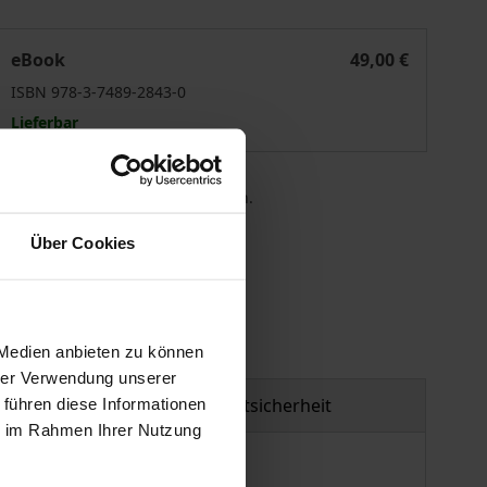
Erfolgreiche Wege zur Service Excellence
eBook
49,00 €
ISBN 978-3-7489-2843-0
Lieferbar
 die MwSt. an der Kasse variieren.
Über Cookies
gen
 Medien anbieten zu können
hrer Verwendung unserer
Produktsicherheit
 führen diese Informationen
ie im Rahmen Ihrer Nutzung