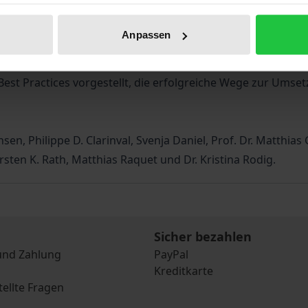
ltweit nutzen Best-in-Class-Unternehmen Konzepte, die sich 
ur Service Excellence – Von Service-Champions das 1 x 1 e
Anpassen
ervice Excellence von und in erfolgreichen Unternehmen umg
ice Excellence, wie es in der neuen ISO-Norm 23592 verank
est Practices vorgestellt, die erfolgreiche Wege zur Umset
sen, Philippe D. Clarinval, Svenja Daniel, Prof. Dr. Matthias
arsten K. Rath, Matthias Raquet und Dr. Kristina Rodig.
Sicher bezahlen
und Zahlung
PayPal
Kreditkarte
tellte Fragen