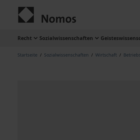
Zum Inhalt springen
Recht
Sozialwissenschaften
Geisteswissens
Startseite
/
Sozialwissenschaften
/
Wirtschaft
/
Betrieb