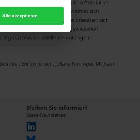
unter dem Label „Service Excellence“ etabliert
xzellenter Services erfahren“ widmet sich
Alle akzeptieren
esetzt und gelebt wird. Dabei orientiert sich
ert ist. Hierzu werden von ausgewiesenen
zung von Service Excellence aufzeigen.
 Gouthier, Enrico Jensch, Juliane Köninger, Michael
Bleiben Sie informiert
Shop-Newsletter