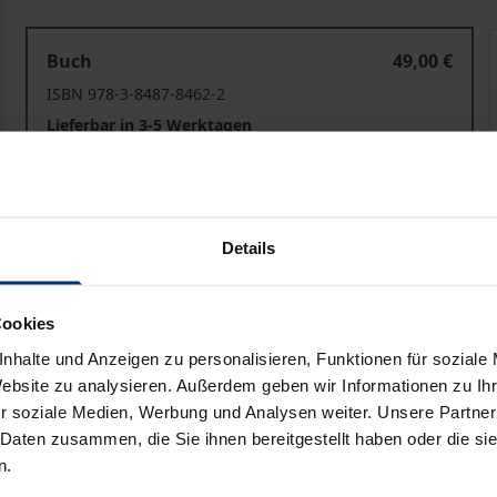
Erfolgreiche Wege zur Service Excellence
Buch
49,00 €
ISBN 978-3-8487-8462-2
Lieferbar in 3-5 Werktagen
Preisangaben inkl. MwSt. Abhängig von der Lieferadresse kann
Details
In den Warenkorb
Zur Wunschliste hinzufü
Hinweise zu Versandkosten
Cookies
nhalte und Anzeigen zu personalisieren, Funktionen für soziale
Website zu analysieren. Außerdem geben wir Informationen zu I
liografische Angaben
Zusatzmaterial
r soziale Medien, Werbung und Analysen weiter. Unsere Partner
 Daten zusammen, die Sie ihnen bereitgestellt haben oder die s
n.