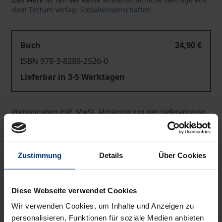
dem Tectum Verlag: Sozialwissenschaften
Buch
24,90 €
ISBN 978-3-8288-2526-0
Lieferbar in 3-5 Werktagen
Preisangaben inkl. MwSt. Abhängig von der Lieferadresse
kann die MwSt. an der Kasse variieren.
In den Warenkorb
Zustimmung
Details
Über Cookies
Zur Wunschliste hinzufügen
Hinweise zu Versandkosten
Diese Webseite verwendet Cookies
Wir verwenden Cookies, um Inhalte und Anzeigen zu
personalisieren, Funktionen für soziale Medien anbieten