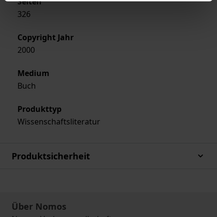
Seiten
326
Copyright Jahr
2000
Medium
Buch
Produkttyp
Wissenschaftsliteratur
Produktsicherheit
Über Nomos