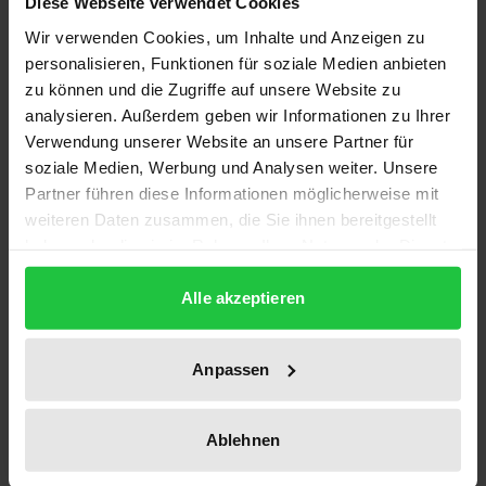
Diese Webseite verwendet Cookies
ISBN
978-3-933563-61-3
Wir verwenden Cookies, um Inhalte und Anzeigen zu
personalisieren, Funktionen für soziale Medien anbieten
Erscheinungsdatum
zu können und die Zugriffe auf unsere Website zu
01.08.2000
analysieren. Außerdem geben wir Informationen zu Ihrer
Verwendung unserer Website an unsere Partner für
Erscheinungsjahr
soziale Medien, Werbung und Analysen weiter. Unsere
Partner führen diese Informationen möglicherweise mit
2000
weiteren Daten zusammen, die Sie ihnen bereitgestellt
haben oder die sie im Rahmen Ihrer Nutzung der Dienste
Verlag
gesammelt haben.
Ergon
Alle akzeptieren
Ausgabeart
Softcover
Anpassen
Sprachen
deutsch
Ablehnen