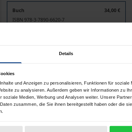
Buch
34,00 €
ISBN 978-3-7890-6620-7
Nicht lieferbar
In den Warenkorb
Zur Wunschliste hinzufü
Details
Hinweise zu Versandkosten
Cookies
nhalte und Anzeigen zu personalisieren, Funktionen für soziale
Website zu analysieren. Außerdem geben wir Informationen zu I
Bibliografische Angaben
r soziale Medien, Werbung und Analysen weiter. Unsere Partner
 Daten zusammen, die Sie ihnen bereitgestellt haben oder die s
n.
tz und in der Landschaftsökologie bedarf der Operationali
der Erkenntnis- und Bewertungsmethoden erforderlich, bevo