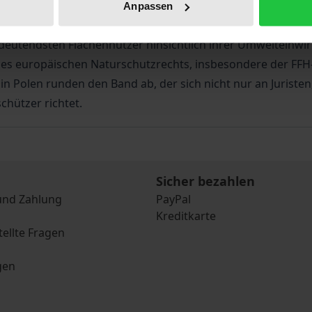
rtige Erkenntnis- und Bewertungsmethoden für schutzwür
Anpassen
e Ansätze ein. Besonderer Wert wurde auf Praktikabilität
edeutendsten Flächennutzer hinsichtlich ihrer Umwelteinwi
es europäischen Naturschutzrechts, insbesondere der FFH-R
 in Polen runden den Band ab, der sich nicht nur an Jurist
hützer richtet.
Sicher bezahlen
und Zahlung
PayPal
Kreditkarte
tellte Fragen
gen