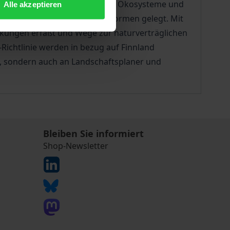
dige marine und terrestrische Ökosysteme und
Alle akzeptieren
 und Umsetzbarkeit in Rechtsnormen gelegt. Mit
rkungen erfaßt und Wege zur naturverträglichen
ichtlinie werden in bezug auf Finnland
en, sondern auch an Landschaftsplaner und
Bleiben Sie informiert
Shop-Newsletter