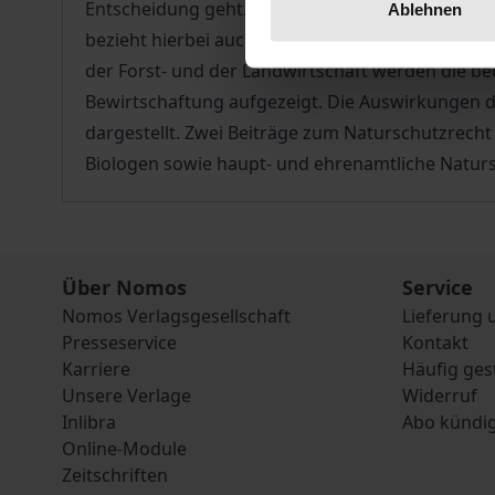
Entscheidung geht. Der Tagungsband zeigt neua
Ablehnen
bezieht hierbei auch ökonomische und ästhetisch
der Forst- und der Landwirtschaft werden die b
Bewirtschaftung aufgezeigt. Die Auswirkungen d
dargestellt. Zwei Beiträge zum Naturschutzrecht
Biologen sowie haupt- und ehrenamtliche Natursc
Über Nomos
Service
Nomos Verlagsgesellschaft
Lieferung 
Presseservice
Kontakt
Karriere
Häufig ges
Unsere Verlage
Widerruf
Inlibra
Abo kündi
Online-Module
Zeitschriften