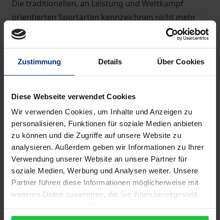
Die traditionellen, an Leistung und Wettkampf
orientierten Sportarten kennzeichnen nicht mehr
konkurrenzlos das Sportpanorama. Konjunktur
haben vielmehr nicht alltägliche und spektakuläre
Sportarten, deren besonderer Anreiz in
Zustimmung
Details
Über Cookies
unverwechselbaren und einzigartigen Erlebnissen
liegt. Die Suche nach dem 'ultimativen Kick'
Diese Webseite verwendet Cookies
Nervenkitzel und Risikoerleben avancieren zu
Wir verwenden Cookies, um Inhalte und Anzeigen zu
Schlagwörtern des Erlebnisbooms im Sport. Die
personalisieren, Funktionen für soziale Medien anbieten
Anziehungskraft des Erlebnissports offenbart sich
zu können und die Zugriffe auf unsere Website zu
für den einzelnen in der faszinierenden Möglichkeit,
analysieren. Außerdem geben wir Informationen zu Ihrer
im Sprt Erlebnisse in eigener Regie zu produzieren
Verwendung unserer Website an unsere Partner für
und zu arrangieren. Als Teil eines expandierenden
soziale Medien, Werbung und Analysen weiter. Unsere
Erlebnismarktes bietet die Tourismusbranche
Partner führen diese Informationen möglicherweise mit
weiteren Daten zusammen, die Sie ihnen bereitgestellt
organisierte Abenteuerreisen an, bei denen der
haben oder die sie im Rahmen Ihrer Nutzung der Dienste
Erlebnissport inzwischen hoch im Kurs steht, und
gesammelt haben.