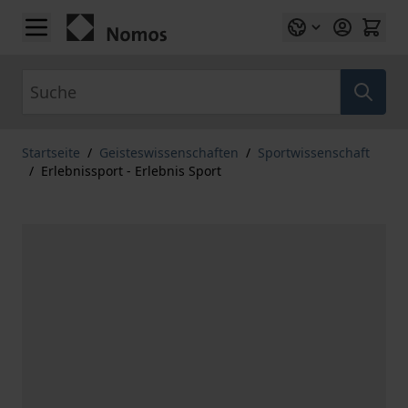
Zum Inhalt springen
Suche
Startseite
/
Geisteswissenschaften
/
Sportwissenschaft
/
Erlebnissport - Erlebnis Sport