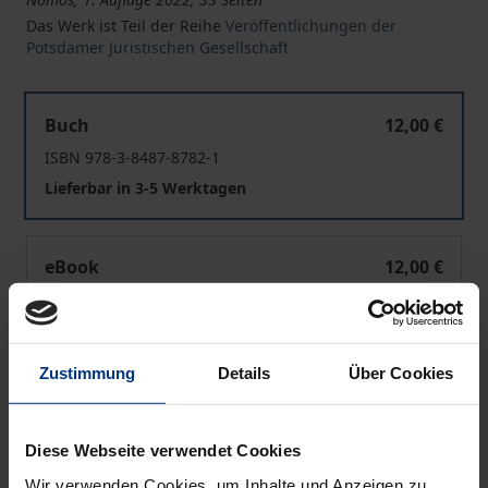
Das Werk ist Teil der Reihe
Veröffentlichungen der
Potsdamer Juristischen Gesellschaft
Ernst Theodor Amadeus Hoffmann – Jurist, Komponist u
Buch
12,00 €
ISBN 978-3-8487-8782-1
Lieferbar in 3-5 Werktagen
Ernst Theodor Amadeus Hoffmann – Jurist, Komponist u
eBook
12,00 €
ISBN 978-3-7489-3349-6
Lieferbar
Zustimmung
Details
Über Cookies
Preisangaben inkl. MwSt. Abhängig von der Lieferadresse
kann die MwSt. an der Kasse variieren.
Diese Webseite verwendet Cookies
Wir verwenden Cookies, um Inhalte und Anzeigen zu