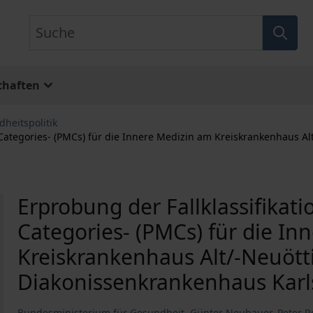
Suche
chaften
heitspolitik
 Categories- (PMCs) für die Innere Medizin am Kreiskrankenhaus 
Erprobung der Fallklassifika
Categories- (PMCs) für die In
Kreiskrankenhaus Alt/-Neuöt
Diakonissenkrankenhaus Kar
Bundesministerium für Gesundheit
,
Günter Neubauer
,
Peter 