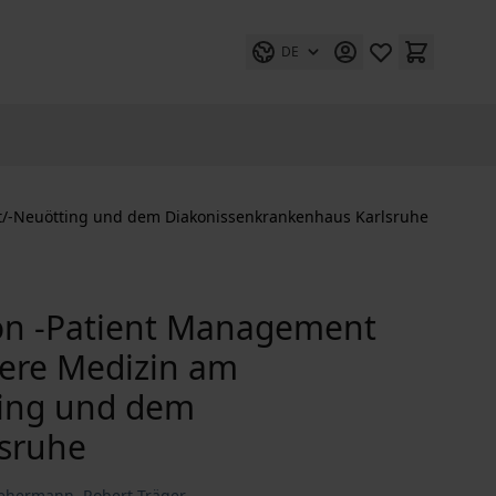
DE
Alt/-Neuötting und dem Diakonissenkrankenhaus Karlsruhe
tion -Patient Management
nere Medizin am
ting und dem
lsruhe
Rehermann
,
Robert Träger