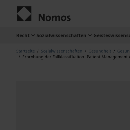
Zum Inhalt springen
Recht
Sozialwissenschaften
Geisteswissens
Startseite
/
Sozialwissenschaften
/
Gesundheit
/
Gesund
/
Erprobung der Fallklassifikation -Patient Management