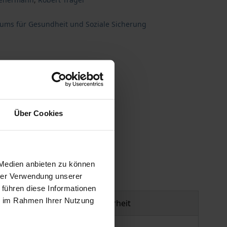
iums für Gesundheit und Soziale Sicherung
Über Cookies
gen
 Medien anbieten zu können
hrer Verwendung unserer
 führen diese Informationen
ie im Rahmen Ihrer Nutzung
Produktsicherheit