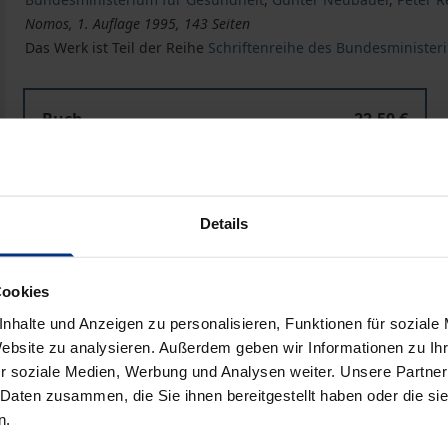
Nomos, 1. Auflage 1995, 143 Seiten
Das Werk ist Teil der Reihe
Schriftenreihe des Bundesminister
Buch
22,50 €
ISBN 978-3-7890-3971-3
Nicht lieferbar
Details
In den Warenkorb
Zur Wunschliste hinzufü
Cookies
Hinweise zu Versandkosten
nhalte und Anzeigen zu personalisieren, Funktionen für soziale
Website zu analysieren. Außerdem geben wir Informationen zu I
r soziale Medien, Werbung und Analysen weiter. Unsere Partner
 Daten zusammen, die Sie ihnen bereitgestellt haben oder die s
Bibliografische Angaben
n.