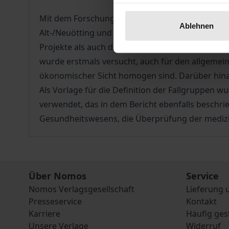
Mit dem Forschungsvorhaben „Erprobung der Fall
Ablehnen
Alt-/Neuötting und dem Diakonissenkrankenhaus
Projekte als auch die neuen Fallpauschalen und
wurde erstmals versucht, auch für den allgemein
ökonomischer Sicht homogen sind. Darüber hinau
Als Vorlage für die Definition der Fallgruppen 
verwendet, das in dem Bericht ebenfalls beschr
Gesundheitswesens, die Überprüfung der medizin
Über Nomos
Service
Nomos Verlagsgesellschaft
Lieferung 
Presseservice
Kontakt
Karriere
Häufig ges
Unsere Verlage
Widerruf