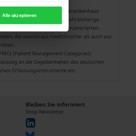
ür die Innere Medizin am Kreiskrankenhaus
Alle akzeptieren
uland betreten. Nachdem sowohl bisherige
auf den operativen Bereich konzentrierten,
ilden, die sowohl aus medizinischer als auch aus
itteln.
r PMCs (Patient Management Categories)
Anpassung an die Gegebenheiten des deutschen
ichen Erfassungsinstrumente ein.
Bleiben Sie informiert
Shop-Newsletter