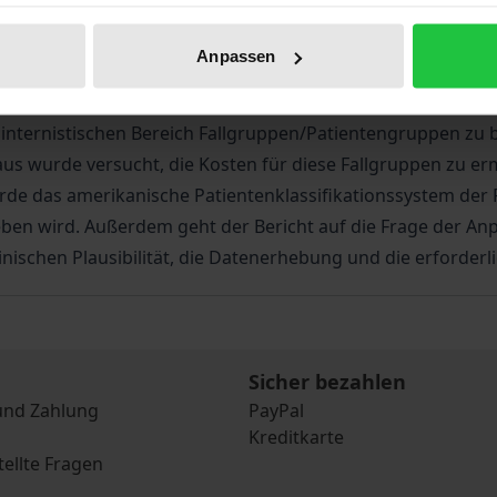
klassifikation "Patient Management Categories" (PMCs) f
Anpassen
 Karlsruhe“ wurde für die Bundesrepublik Deutschland Ne
 Sonderentgelte der Bundespflegesatzverordnung 1995 sich 
internistischen Bereich Fallgruppen/Patientengruppen zu b
s wurde versucht, die Kosten für diese Fallgruppen zu erm
wurde das amerikanische Patientenklassifikationssystem de
ieben wird. Außerdem geht der Bericht auf die Frage der 
ischen Plausibilität, die Datenerhebung und die erforderl
Sicher bezahlen
und Zahlung
PayPal
Kreditkarte
tellte Fragen