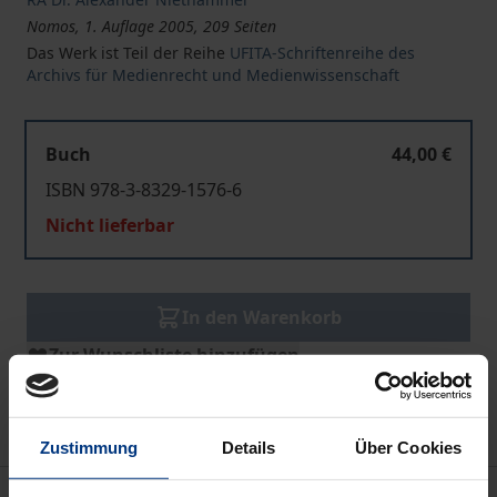
Nomos, 1. Auflage 2005, 209 Seiten
Das Werk ist Teil der Reihe
UFITA-Schriftenreihe des
Archivs für Medienrecht und Medienwissenschaft
Buch
44,00 €
ISBN 978-3-8329-1576-6
Nicht lieferbar
In den Warenkorb
Zur Wunschliste hinzufügen
Hinweise zu Versandkosten
Zustimmung
Details
Über Cookies
Beschreibung