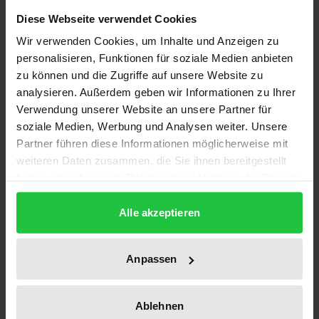
Diese Webseite verwendet Cookies
Die auf europäischer wie auch auf nationaler Ebene
Wir verwenden Cookies, um Inhalte und Anzeigen zu
personalisieren, Funktionen für soziale Medien anbieten
durchgeführte Novellierung des Urheberrechts zur
zu können und die Zugriffe auf unsere Website zu
Anpassung an die Informationsgesellschaft hat den
analysieren. Außerdem geben wir Informationen zu Ihrer
Erschöpfungsgrundsatz bislang unberücksichtigt
Verwendung unserer Website an unsere Partner für
gelassen. Die vorliegende Arbeit untersucht daher
soziale Medien, Werbung und Analysen weiter. Unsere
die Notwendigkeit einer Reformierung des
Partner führen diese Informationen möglicherweise mit
Erschöpfungstatbestandes durch Neubewertung
weiteren Daten zusammen, die Sie ihnen bereitgestellt
haben oder die sie im Rahmen Ihrer Nutzung der Dienste
der Interessen der Rechteinhaber und Verbraucher
gesammelt haben.
urheberechtlich geschützter Güter. Neben aktuellen
Alle akzeptieren
Einzelfragen wie der Erschöpfung im Online-Bereich
und den auftretenden Konfliktfällen mit technischen
Anpassen
Schutzmaßnahmen werden insbesondere die
bisherigen Begründungsmodelle des
Erschöpfungsgrundsatzes in Frage gestellt und
Ablehnen