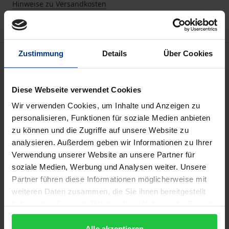
Hinweise zu Versandkosten
Zustimmung
Details
Über Cookies
Bibliografische Angaben
Diese Webseite verwendet Cookies
Auflage
1
Wir verwenden Cookies, um Inhalte und Anzeigen zu
personalisieren, Funktionen für soziale Medien anbieten
ISBN
zu können und die Zugriffe auf unsere Website zu
978-3-7930-9336-7
analysieren. Außerdem geben wir Informationen zu Ihrer
Verwendung unserer Website an unsere Partner für
Untertitel
soziale Medien, Werbung und Analysen weiter. Unsere
Partner führen diese Informationen möglicherweise mit
Paradigmen und Aporien ihrer Inszenierung in
weiteren Daten zusammen, die Sie ihnen bereitgestellt
Goethes 'Wahlverwandtschaften'
haben oder die sie im Rahmen Ihrer Nutzung der Dienste
gesammelt haben.
Erscheinungsdatum
Alle akzeptieren