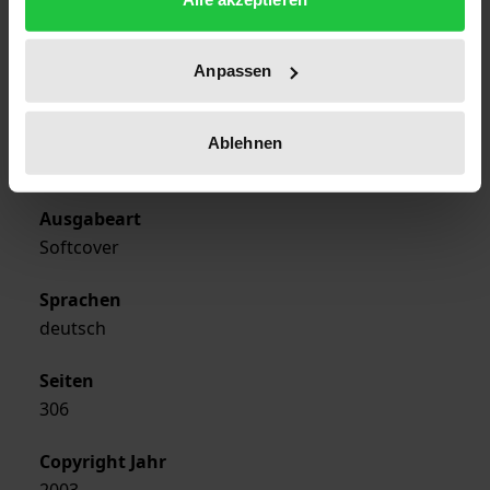
01.06.2003
Erscheinungsjahr
Anpassen
2003
Verlag
Ablehnen
Rombach
Ausgabeart
Softcover
Sprachen
deutsch
Seiten
306
Copyright Jahr