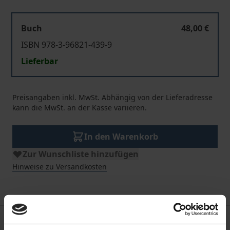
Buch
48,00 €
ISBN 978-3-96821-439-9
Lieferbar
Preisangaben inkl. MwSt. Abhängig von der Lieferadresse
kann die MwSt. an der Kasse variieren.
In den Warenkorb
Zur Wunschliste hinzufügen
Hinweise zu Versandkosten
Beschreibung