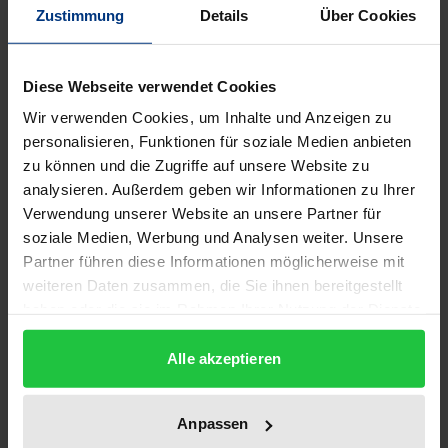
Zustimmung
Details
Über Cookies
Ein Mensch hat eine Erfahrung gemacht. Jetzt sucht
er die Geschichte seiner Erfahrung.' So beschreibt
Diese Webseite verwendet Cookies
der namenlose Erzähler in Frischs Roman Mein
Wir verwenden Cookies, um Inhalte und Anzeigen zu
Name sei Gantenbein (1964) die Strategie, eine
personalisieren, Funktionen für soziale Medien anbieten
Lebensgeschichte zu erzählen. In den jüngsten
zu können und die Zugriffe auf unsere Website zu
Diskussionen um Erinnerung und Identität stand
analysieren. Außerdem geben wir Informationen zu Ihrer
genau dieser Prozess im Mittelpunkt. Ohne das
Verwendung unserer Website an unsere Partner für
Erzählen von Erinnerung im sogenannten memory
soziale Medien, Werbung und Analysen weiter. Unsere
talk ist eine Identitätsfindung nicht möglich. Diese
Partner führen diese Informationen möglicherweise mit
weiteren Daten zusammen, die Sie ihnen bereitgestellt
narrative Identität hängt vom jeweiligen Adressaten,
haben oder die sie im Rahmen Ihrer Nutzung der Dienste
vom zeitlichen und räumlichen Kontext sowie von
gesammelt haben.
der eigenen Erinnerungsleistung ab, die zahlreichen
Alle akzeptieren
Schwankungen unterworfen sein kann. Ausgehend
von diesen Grundüberlegungen untersucht die
Anpassen
vorliegende Arbeit folgende Fragestellungen: Wie