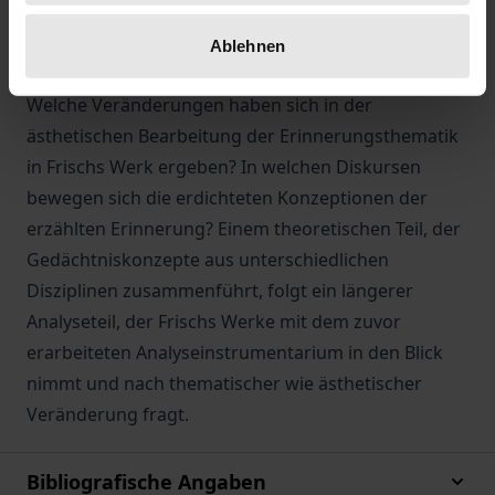
entwickelt sich die Darstellung des
autobiographischen Gedächtnisses und der
Ablehnen
narrativen Identität im Prosawerk Max Frischs?
Welche Veränderungen haben sich in der
ästhetischen Bearbeitung der Erinnerungsthematik
in Frischs Werk ergeben? In welchen Diskursen
bewegen sich die erdichteten Konzeptionen der
erzählten Erinnerung? Einem theoretischen Teil, der
Gedächtniskonzepte aus unterschiedlichen
Disziplinen zusammenführt, folgt ein längerer
Analyseteil, der Frischs Werke mit dem zuvor
erarbeiteten Analyseinstrumentarium in den Blick
nimmt und nach thematischer wie ästhetischer
Veränderung fragt.
Bibliografische Angaben