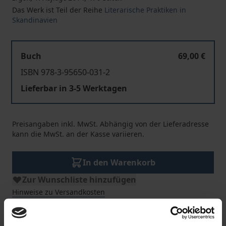
Das Werk ist Teil der Reihe
Literarische Praktiken in
Skandinavien
Buch
69,00 €
ISBN 978-3-95650-031-2
Lieferbar in 3-5 Werktagen
Preisangaben inkl. MwSt. Abhängig von der Lieferadresse
kann die MwSt. an der Kasse variieren.
In den Warenkorb
Zur Wunschliste hinzufügen
Hinweise zu Versandkosten