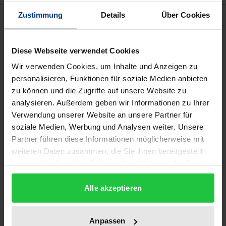
Zustimmung
Details
Über Cookies
Beschreibung
Die Dissertationsschrift betrachtet eine Literatur -
Diese Webseite verwendet Cookies
norwegische Arbeiterliteratur um 1900 -, die laut
Wir verwenden Cookies, um Inhalte und Anzeigen zu
Literaturgeschichtsschreibung kaum existierte. Im
personalisieren, Funktionen für soziale Medien anbieten
ersten Teil der Arbeit wird die Literaturdebatte der
zu können und die Zugriffe auf unsere Website zu
analysieren. Außerdem geben wir Informationen zu Ihrer
Arbeiterpresse analysiert, um ein milieuspezifisches
Verwendung unserer Website an unsere Partner für
Verständnis von Literatur zu rekonstruieren. Es
soziale Medien, Werbung und Analysen weiter. Unsere
zeichnet sich ein Korpus "guter Literatur" ab, das
Partner führen diese Informationen möglicherweise mit
stets mit Zweckgebundenheit und Aktivität
weiteren Daten zusammen, die Sie ihnen bereitgestellt
assoziiert wurde, weshalb Literatur in diesem
haben oder die sie im Rahmen Ihrer Nutzung der Dienste
Kontext nicht ohne die Praktiken, die sie hervorruft,
gesammelt haben.
Alle akzeptieren
analysiert werden kann. Der zweite Teil der Arbeit
beschreibt, analysiert und kategorisiert eben diese
Praktiken, von denen viele in der bisherigen
Anpassen