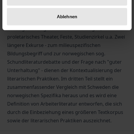
Forschung vernachlässigt bis übersehen wurden.
Die meisten sind im Bereich der Weiterbildung zu
Ablehnen
verorten: proletarisches Lesen, das Verfassen und
Vortragen handgeschriebener Zeitungen,
proletarisches Theater, Feste, Studienzirkel u.a. Zwei
längere Exkurse - zum milieuspezifischen
Bildungsbegriff und zur norwegischen sog.
Schundliteraturdebatte und der Frage nach "guter
Unterhaltung" - dienen der Kontextualisierung der
literarischen Praktiken. Im dritten Teil stellt ein
zusammenfassender Vergleich mit Schweden die
norwegischen Spezifika heraus und es wird eine
Definition von Arbeiterliteratur entworfen, die sich
durch die Einbeziehung eines größeren Textkorpus
sowie der literarischen Praktiken auszeichnet.