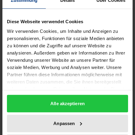
Zustimmung
Details
Über Cookies
1
ISBN
Diese Webseite verwendet Cookies
978-3-932004-91-9
Wir verwenden Cookies, um Inhalte und Anzeigen zu
personalisieren, Funktionen für soziale Medien anbieten
Untertitel
zu können und die Zugriffe auf unsere Website zu
LDP(D), NDPD, DFP und FDP der DDR 1989/90
analysieren. Außerdem geben wir Informationen zu Ihrer
Verwendung unserer Website an unsere Partner für
Erscheinungsdatum
soziale Medien, Werbung und Analysen weiter. Unsere
01.01.1998
Partner führen diese Informationen möglicherweise mit
weiteren Daten zusammen, die Sie ihnen bereitgestellt
Erscheinungsjahr
haben oder die sie im Rahmen Ihrer Nutzung der Dienste
1998
gesammelt haben.
Alle akzeptieren
Verlag
Ergon
Anpassen
Ausgabeart