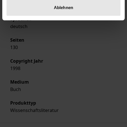
Softcover
Ablehnen
Sprachen
deutsch
Seiten
130
Copyright Jahr
1998
Medium
Buch
Produkttyp
Wissenschaftsliteratur