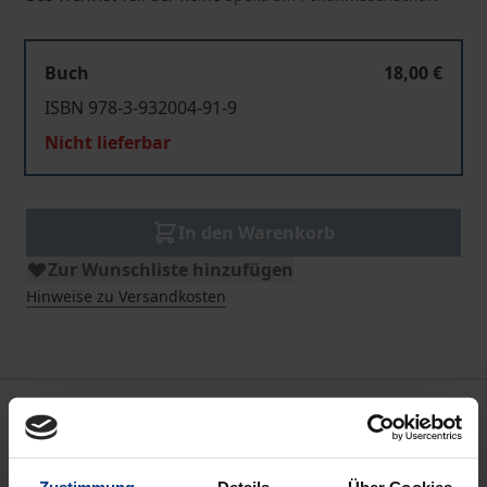
Buch
18,00 €
ISBN 978-3-932004-91-9
Nicht lieferbar
In den Warenkorb
Zur Wunschliste hinzufügen
Hinweise zu Versandkosten
Bibliografische Angaben
Auflage