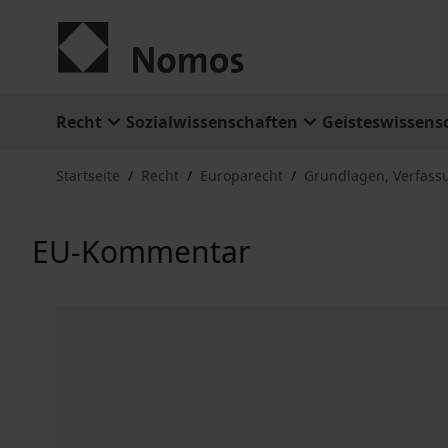
Zum Inhalt springen
Recht
Sozialwissenschaften
Geisteswissens
Startseite
/
Recht
/
Europarecht
/
Grundlagen, Verfass
EU-Kommentar