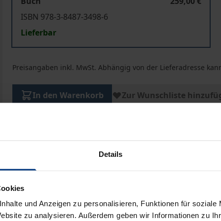
Buch
259,00 €
ISBN 978-3-8487-3498-6
Lieferbar
Preisangaben inkl. MwSt. Abhängig von der Lieferadresse kann
In den Warenkorb
Zur Wunschliste hinzufü
Hinweise zu Versandkosten
Details
bliografische Angaben
Rezensionen
Cookies
nhalte und Anzeigen zu personalisieren, Funktionen für soziale
Website zu analysieren. Außerdem geben wir Informationen zu I
utert die komplexen Regelungen der europäischen Vertr