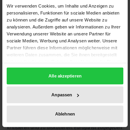
zahlreichen Krisen, die Europa gemeistert – oder
Wir verwenden Cookies, um Inhalte und Anzeigen zu
personalisieren, Funktionen für soziale Medien anbieten
noch vor sich – hat? In seiner 3., überarbeiteten und
zu können und die Zugriffe auf unsere Website zu
aktualisierten Auflage erklärt das Buch, wie unser
analysieren. Außerdem geben wir Informationen zu Ihrer
neues Europa funktioniert, welche ungeahnten
Verwendung unserer Website an unsere Partner für
Freiheiten und Chancen es uns bietet – und warum
soziale Medien, Werbung und Analysen weiter. Unsere
es mitunter nicht funktioniert. Anschaulich
Partner führen diese Informationen möglicherweise mit
analysiert der Autor das gesamte Spektrum
weiteren Daten zusammen, die Sie ihnen bereitgestellt
haben oder die sie im Rahmen Ihrer Nutzung der Dienste
aktueller Themen – von den Turbulenzen um den
gesammelt haben.
Euro, die Flüchtlingspolitik, den Brexit und Fridays
Alle akzeptieren
for Future bis hin zur Diskussion um „Corona-
Bonds“.
Anpassen
Europa ist kein Elite-Projekt. Dieses bewährte, leicht
lesbare Taschenlexikon lädt Einsteiger wie Europa-
Ablehnen
Kenner gleichermaßen ein, mitzumachen, zu
kritisieren und zu diskutieren. Europa ist zugegeben