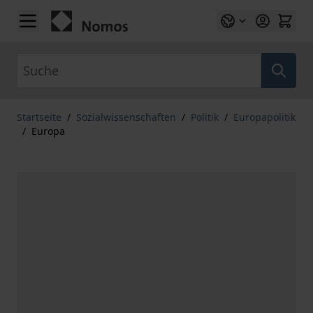
Zum Inhalt springen
Suche
Startseite
/
Sozialwissenschaften
/
Politik
/
Europapolitik
/
Europa