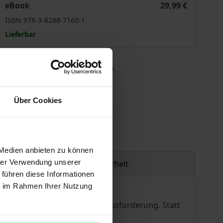
eBook
29,99 €
ISBN 978-3-8288-7160-1
Lieferbar
 die MwSt. an der Kasse variieren.
gen
Über Cookies
 Medien anbieten zu können
hrer Verwendung unserer
Produktsicherheit
 führen diese Informationen
ie im Rahmen Ihrer Nutzung
 Union vor ihrer größten Herausforderung. Statt