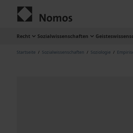
Zum Inhalt springen
Recht
Sozialwissenschaften
Geisteswissens
Startseite
/
Sozialwissenschaften
/
Soziologie
/
Empiris