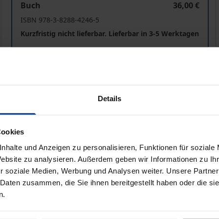
Buch
36,00 €
ISBN 978-3-8288-4246-5
Kurzfristig nicht lieferbar. Lieferbar in 3-5 Werktagen
Preisangaben inkl. MwSt. Abhängig von der Lieferadresse kann
In den Warenkorb
Zur Wunschliste hinzufü
Details
Hinweise zu Versandkosten
Cookies
nhalte und Anzeigen zu personalisieren, Funktionen für soziale
Website zu analysieren. Außerdem geben wir Informationen zu I
Bibliografische Angaben
r soziale Medien, Werbung und Analysen weiter. Unsere Partner
 Daten zusammen, die Sie ihnen bereitgestellt haben oder die s
n.
 Jahre nach Gründung der Montanunion steht die Europäische
ien zunehmend von Zerfall die Rede.