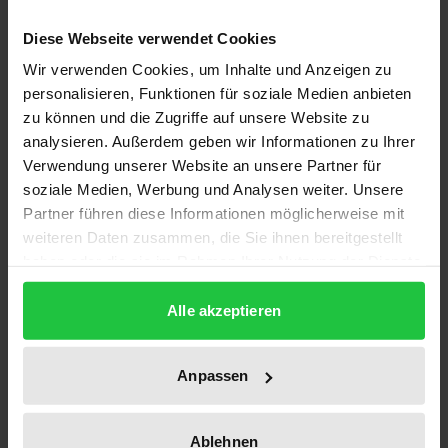
unübersehbar auch die Kerngebiete des
Diese Webseite verwendet Cookies
Privatrechts. Die Abstimmung der nationalen Rechte
Wir verwenden Cookies, um Inhalte und Anzeigen zu
mit den europäischen Rechtsakten ist zu einer der
personalisieren, Funktionen für soziale Medien anbieten
zentralen Aufgaben geworden, die sich auf allen
zu können und die Zugriffe auf unsere Website zu
Ebenen zivilrechtlicher Juristentätigkeit stellt. Dieser
analysieren. Außerdem geben wir Informationen zu Ihrer
Band führt in das Feld ein und zeigt
Verwendung unserer Website an unsere Partner für
soziale Medien, Werbung und Analysen weiter. Unsere
Lösungsmöglichkeiten auf.
Partner führen diese Informationen möglicherweise mit
Neben Beiträgen zu Wirkungen und Perspektiven
weiteren Daten zusammen, die Sie ihnen bereitgestellt
des europäischen Verbraucherschutzrechts werden
haben oder die sie im Rahmen Ihrer Nutzung der Dienste
Einflüsse europäischer Rechtsakte in
gesammelt haben.
Mitgliedstaaten an Beispielen aus Deutschland,
Alle akzeptieren
Frankreich, Italien, Österreich und dem Vereinigten
Königreich behandelt. Besonderes Augenmerk
Anpassen
erhält einer der einschneidensten privatrechtlichen
Rechtsakte der Union, die Richtlinie über
Ablehnen
mißbräuchliche Klauseln in Verbraucherverträgen.