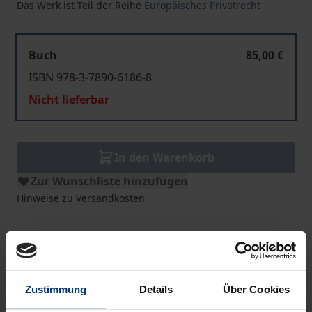
Das Werk ist Teil der Reihe
Europäisches Privatrecht
Buch
85,00 €
ISBN 978-3-7890-6186-8
Nicht lieferbar
In den Warenkorb
Zur Wunschliste hinzufügen
Hinweise zu Versandkosten
Beschreibung
Zustimmung
Details
Über Cookies
Die Rechtsetzung der Europäischen Union verändert