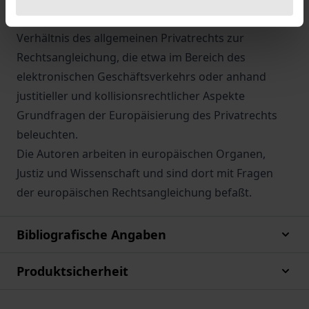
Neben das Verbraucherrecht treten Beiträge zum
Verhältnis des allgemeinen Privatrechts zur
Rechtsangleichung, die etwa im Bereich des
elektronischen Geschäftsverkehrs oder anhand
justitieller und kollisionsrechtlicher Aspekte
Grundfragen der Europäisierung des Privatrechts
beleuchten.
Die Autoren arbeiten in europäischen Organen,
Justiz und Wissenschaft und sind dort mit Fragen
der europäischen Rechtsangleichung befaßt.
Bibliografische Angaben
Produktsicherheit