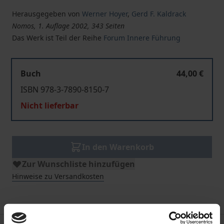
Herausgegeben von
Werner Hoyer
,
Gerd F. Kaldrack
Nomos, 1. Auflage 2002, 343 Seiten
Das Werk ist Teil der Reihe
Forum Innere Führung
Buch
44,00 €
ISBN 978-3-7890-8150-7
Nicht lieferbar
In den Warenkorb
Zur Wunschliste hinzufügen
Hinweise zu Versandkosten