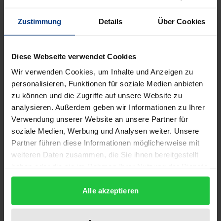
Beschreibung
Zustimmung
Details
Über Cookies
Seit dem 11. September 2001 steht die Welt neuen,
bisher nicht gekannten Risiken und Bedrohungen
Diese Webseite verwendet Cookies
gegenüber, so dass Sicherheit umfassender und
Wir verwenden Cookies, um Inhalte und Anzeigen zu
globaler gedacht und entwickelt werden muss. Es
personalisieren, Funktionen für soziale Medien anbieten
bedarf angemessener ziviler und militärischer
zu können und die Zugriffe auf unsere Website zu
Sicherheitsinstrumente – von
analysieren. Außerdem geben wir Informationen zu Ihrer
nachrichtendienstlicher Aufklärung über
Verwendung unserer Website an unsere Partner für
Konfliktverhütung und Krisenmanagement bis hin
soziale Medien, Werbung und Analysen weiter. Unsere
zu militärischen Einsätzen. Die EU als
Partner führen diese Informationen möglicherweise mit
weiteren Daten zusammen, die Sie ihnen bereitgestellt
wirtschaftlicher Riese muss sich diesen neuen
haben oder die sie im Rahmen Ihrer Nutzung der Dienste
Aufgaben stellen. Sie wird als »global player« immer
gesammelt haben.
mehr gefordert. Dies macht eine stärkere
Alle akzeptieren
gemeinsame Außen-, Sicherheits- und
Verteidigungspolitik notwendig. Die Zukunft der EU