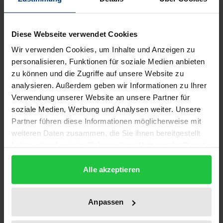
Leistungen der Daseinsvorsorge stehen seit einiger
Diese Webseite verwendet Cookies
Zeit in der Diskussion – nicht zuletzt wegen
Wir verwenden Cookies, um Inhalte und Anzeigen zu
Aktivitäten der Europäischen Kommission im
personalisieren, Funktionen für soziale Medien anbieten
Bereich Wettbewerbsrecht. Unterschiedliche
zu können und die Zugriffe auf unsere Website zu
mitgliedstaatliche Traditionen erschweren dabei
analysieren. Außerdem geben wir Informationen zu Ihrer
Verwendung unserer Website an unsere Partner für
eine europaweite Harmonisierung.
soziale Medien, Werbung und Analysen weiter. Unsere
Der Band beinhaltet Beiträge einer
Partner führen diese Informationen möglicherweise mit
wissenschaftlichen Tagung zu Hintergründen und
weiteren Daten zusammen, die Sie ihnen bereitgestellt
geschichtlichen Grundlagen sowie dem rechtlichen,
haben oder die sie im Rahmen Ihrer Nutzung der Dienste
ökonomischen und philosophischen Rahmen des
gesammelt haben.
Konzeptes Daseinsvorsorge. Im zweiten Teil werden
Alle akzeptieren
einzelne Sektoren öffentlicher Daseinsvorsorge in
Deutschland näher betrachtet. Der abschließende
Anpassen
dritte Teil widmet sich dem internationalen