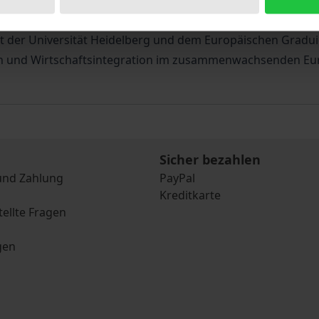
d Varianten bereicherten supranationalen Rechtsformen.
 Tagung des Arbeitskreises Europäische Integration in Verb
ht der Universität Heidelberg und dem Europäischen Gradu
 und Wirtschaftsintegration im zusammenwachsenden Euro
Sicher bezahlen
und Zahlung
PayPal
Kreditkarte
tellte Fragen
gen