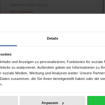
ISBN 978-3-8329-5632-5
Nicht lieferbar
Preisangaben inkl. MwSt. Abhängig von der Lieferadresse kann
Details
In den Warenkorb
Zur Wunschliste hinzufü
Hinweise zu Versandkosten
Cookies
nhalte und Anzeigen zu personalisieren, Funktionen für soziale
Website zu analysieren. Außerdem geben wir Informationen zu I
Bibliografische Angaben
r soziale Medien, Werbung und Analysen weiter. Unsere Partner
 Daten zusammen, die Sie ihnen bereitgestellt haben oder die s
n.
t der judikativen Öffnung der binnenmarktlichen Niederlas
euen Wegen. Thematisch im Vordergrund stehen hierbei die 
Anpassen