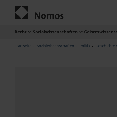
Zum Inhalt springen
Recht
Sozialwissenschaften
Geisteswissens
Startseite
/
Sozialwissenschaften
/
Politik
/
Geschichte 