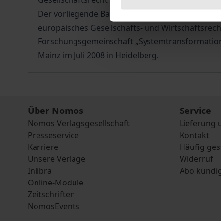
Gesellschaftsrecht sowie die um neue Fragen un
Der vorliegende Band enthält die Beiträge einer
europäisches Gesellschafts- und Wirtschaftsrec
Forschungsgemeinschaft „Systemtransformation
Mainz im Juli 2008 in Heidelberg.
Über Nomos
Service
Nomos Verlagsgesellschaft
Lieferung 
Presseservice
Kontakt
Karriere
Häufig ges
Unsere Verlage
Widerruf
Inlibra
Abo kündi
Online-Module
Zeitschriften
NomosEvents