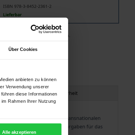
ISBN 978-3-8452-2361-2
Lieferbar
 die MwSt. an der Kasse variieren.
Über Cookies
gen
 Medien anbieten zu können
hrer Verwendung unserer
Produktsicherheit
 führen diese Informationen
ie im Rahmen Ihrer Nutzung
sungsfreiheit zugunsten der transnationalen
Zukunft europa-rechtlicher Vorgaben für das
Alle akzeptieren