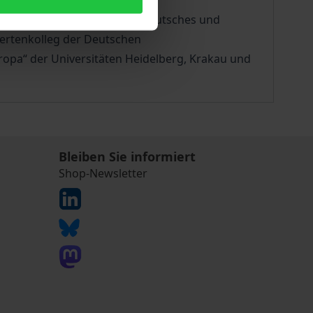
indung mit dem Institut für deutsches und
iertenkolleg der Deutschen
pa“ der Universitäten Heidelberg, Krakau und
Bleiben Sie informiert
Shop-Newsletter