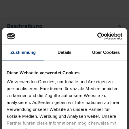
Beschreibung
„Privatrecht“ ist in den Mitgliedstaaten der
Europäischen Union sehr häufig zugleich
Zustimmung
Details
Über Cookies
„Europarecht“. Dem Studenten wie dem Praktiker
erschließt sich das nicht selten erst auf den zweiten
Diese Webseite verwendet Cookies
Blick, insbesondere wenn es sich um umgesetztes
Wir verwenden Cookies, um Inhalte und Anzeigen zu
Richtlinienrecht handelt. Für die Rechtsanwendung
personalisieren, Funktionen für soziale Medien anbieten
ist aber zentral, ob eine Rechtsnorm einen rein
zu können und die Zugriffe auf unsere Website zu
nationalen oder einen europarechtlichen
analysieren. Außerdem geben wir Informationen zu Ihrer
Entstehungsprozess hat. Die Auslegung folgt
Verwendung unserer Website an unsere Partner für
anderen Grundsätzen, und es tritt die Zuständigkeit
soziale Medien, Werbung und Analysen weiter. Unsere
Partner führen diese Informationen möglicherweise mit
des Europäischen Gerichtshofs hinzu.